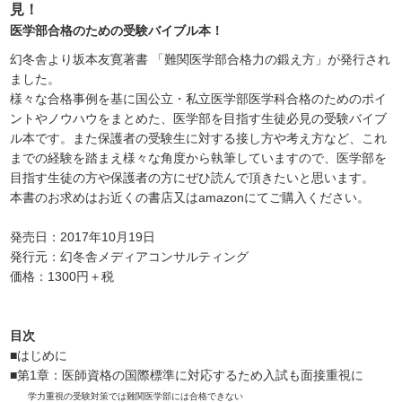
見！
医学部合格のための受験バイブル本！
幻冬舎より坂本友寛著書 「難関医学部合格力の鍛え方」が発行され
ました。
様々な合格事例を基に国公立・私立医学部医学科合格のためのポイ
ントやノウハウをまとめた、医学部を目指す生徒必見の受験バイブ
ル本です。また保護者の受験生に対する接し方や考え方など、これ
までの経験を踏まえ様々な角度から執筆していますので、医学部を
目指す生徒の方や保護者の方にぜひ読んで頂きたいと思います。
本書のお求めはお近くの書店又はamazonにてご購入ください。
発売日：2017年10月19日
発行元：幻冬舎メディアコンサルティング
価格：1300円＋税
目次
■はじめに
■第1章：医師資格の国際標準に対応するため入試も面接重視に
学力重視の受験対策では難関医学部には合格できない