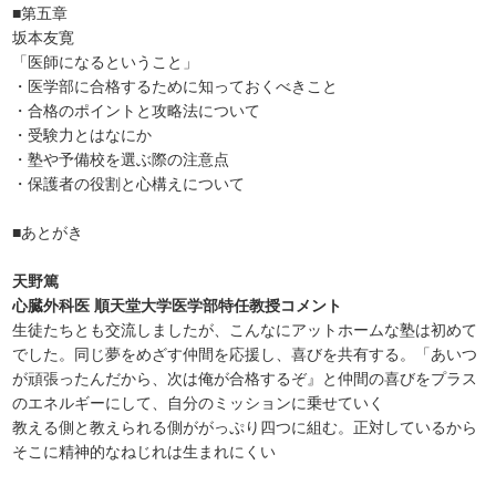
■第五章
坂本友寛
「医師になるということ」
・医学部に合格するために知っておくべきこと
・合格のポイントと攻略法について
・受験力とはなにか
・塾や予備校を選ぶ際の注意点
・保護者の役割と心構えについて
■あとがき
天野篤
心臓外科医 順天堂大学医学部特任教授コメント
生徒たちとも交流しましたが、こんなにアットホームな塾は初めて
でした。同じ夢をめざす仲間を応援し、喜びを共有する。「あいつ
が頑張ったんだから、次は俺が合格するぞ』と仲間の喜びをプラス
のエネルギーにして、自分のミッションに乗せていく
教える側と教えられる側ががっぷり四つに組む。正対しているから
そこに精神的なねじれは生まれにくい