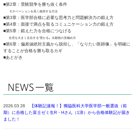
■第2章：受験競争を勝ち抜く条件
モチベーションを高く維持する方法
■第3章：医学部合格に必要な思考力と問題解決力の鍛え方
■第4章：面接で満点を取るコミュニケーション力の鍛え方
■第5章：鍛えた力を合格につなげる
合否を大きく左右する‟受かる〟出願校の見極め方
■第6章：偏差値絶対主義から脱却し、「なりたい医師像」を明確に
することが合格を勝ち取るカギ
■あとがき
2026.03.28
【体験記速報！】獨協医科大学医学部一般選抜（前
期）に合格した富士ゼミ生R・Hさん（1浪）から合格体験記が届き
ました！