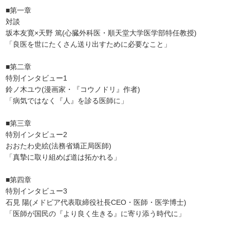
■第一章
対談
坂本友寛×天野 篤(心臓外科医・順天堂大学医学部特任教授)
「良医を世にたくさん送り出すために必要なこと」
■第二章
特別インタビュー1
鈴ノ木ユウ(漫画家・『コウノドリ』作者)
「病気ではなく『人』を診る医師に」
■第三章
特別インタビュー2
おおたわ史絵(法務省矯正局医師)
「真摯に取り組めば道は拓かれる」
■第四章
特別インタビュー3
石見 陽(メドピア代表取締役社長CEO・医師・医学博士)
「医師が国民の『より良く生きる』に寄り添う時代に」