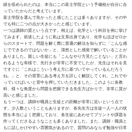
績を収められたのは、本当にこの富士学院という予備校が自分に合
っていたからだと考えています。
富士学院を選んで良かったと感じたことは多々ありますが、その中
でも特に二つの点が大きかったと感じています。
一つは講師の質という点です。例えば、化学という科目を例に挙げ
てみます。前述したように私は文系出身であり、化学もほぼゼロか
らのスタートで、問題を解く際に普通の解法を知らずに「こんな感
じでできるのではないか」と、漠然とした感覚で解いていることが
ありました。親しい生徒にも「こんなやり方見たことない」と言わ
れるような有様で、先行きが非常に不安でしたが、先生はそれを見
てすぐに「これはこういう考え方に基づいてやっているんだろう
ね。」と、その背景にある考え方を詳しく解説してくれ、これでや
っていけばいいと背中を押していただきました。このように各教
科、様々な角度から問題を把握できる先生方ばかりで、非常に質が
高いと感じました。
もう一つは、講師や職員と生徒との距離が非常に近いという点で
す。少人数ということもありますが、各先生方は生徒一人一人の状
態を本当によく把握しており、各生徒にあわせてプリントや課題を
作ってくださるようなことも多くありました。また、講師・職員と
もに話しかけやすい雰囲気があるので、質問のみならず勉強や日常