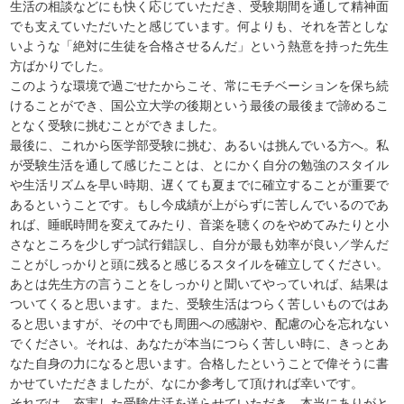
生活の相談などにも快く応じていただき、受験期間を通して精神面
でも支えていただいたと感じています。何よりも、それを苦としな
いような「絶対に生徒を合格させるんだ」という熱意を持った先生
方ばかりでした。
このような環境で過ごせたからこそ、常にモチベーションを保ち続
けることができ、国公立大学の後期という最後の最後まで諦めるこ
となく受験に挑むことができました。
最後に、これから医学部受験に挑む、あるいは挑んでいる方へ。私
が受験生活を通して感じたことは、とにかく自分の勉強のスタイル
や生活リズムを早い時期、遅くても夏までに確立することが重要で
あるということです。もし今成績が上がらずに苦しんでいるのであ
れば、睡眠時間を変えてみたり、音楽を聴くのをやめてみたりと小
さなところを少しずつ試行錯誤し、自分が最も効率が良い／学んだ
ことがしっかりと頭に残ると感じるスタイルを確立してください。
あとは先生方の言うことをしっかりと聞いてやっていれば、結果は
ついてくると思います。また、受験生活はつらく苦しいものではあ
ると思いますが、その中でも周囲への感謝や、配慮の心を忘れない
でください。それは、あなたが本当につらく苦しい時に、きっとあ
なた自身の力になると思います。合格したということで偉そうに書
かせていただきましたが、なにか参考して頂ければ幸いです。
それでは、充実した受験生活を送らせていただき、本当にありがと