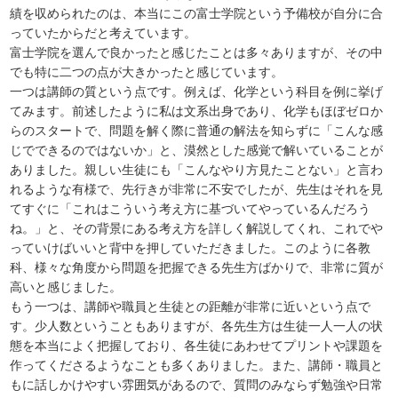
績を収められたのは、本当にこの富士学院という予備校が自分に合
っていたからだと考えています。
富士学院を選んで良かったと感じたことは多々ありますが、その中
でも特に二つの点が大きかったと感じています。
一つは講師の質という点です。例えば、化学という科目を例に挙げ
てみます。前述したように私は文系出身であり、化学もほぼゼロか
らのスタートで、問題を解く際に普通の解法を知らずに「こんな感
じでできるのではないか」と、漠然とした感覚で解いていることが
ありました。親しい生徒にも「こんなやり方見たことない」と言わ
れるような有様で、先行きが非常に不安でしたが、先生はそれを見
てすぐに「これはこういう考え方に基づいてやっているんだろう
ね。」と、その背景にある考え方を詳しく解説してくれ、これでや
っていけばいいと背中を押していただきました。このように各教
科、様々な角度から問題を把握できる先生方ばかりで、非常に質が
高いと感じました。
もう一つは、講師や職員と生徒との距離が非常に近いという点で
す。少人数ということもありますが、各先生方は生徒一人一人の状
態を本当によく把握しており、各生徒にあわせてプリントや課題を
作ってくださるようなことも多くありました。また、講師・職員と
もに話しかけやすい雰囲気があるので、質問のみならず勉強や日常