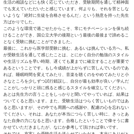
生活の相談などにも快く応じていただき、受験期間を通して精神面
でも支えていただいたと感じています。何よりも、それを苦としな
いような「絶対に生徒を合格させるんだ」という熱意を持った先生
方ばかりでした。
このような環境で過ごせたからこそ、常にモチベーションを保ち続
けることができ、国公立大学の後期という最後の最後まで諦めるこ
となく受験に挑むことができました。
最後に、これから医学部受験に挑む、あるいは挑んでいる方へ。私
が受験生活を通して感じたことは、とにかく自分の勉強のスタイル
や生活リズムを早い時期、遅くても夏までに確立することが重要で
あるということです。もし今成績が上がらずに苦しんでいるのであ
れば、睡眠時間を変えてみたり、音楽を聴くのをやめてみたりと小
さなところを少しずつ試行錯誤し、自分が最も効率が良い／学んだ
ことがしっかりと頭に残ると感じるスタイルを確立してください。
あとは先生方の言うことをしっかりと聞いてやっていれば、結果は
ついてくると思います。また、受験生活はつらく苦しいものではあ
ると思いますが、その中でも周囲への感謝や、配慮の心を忘れない
でください。それは、あなたが本当につらく苦しい時に、きっとあ
なた自身の力になると思います。合格したということで偉そうに書
かせていただきましたが、なにか参考して頂ければ幸いです。
それでは、充実した受験生活を送らせていただき、本当にありがと