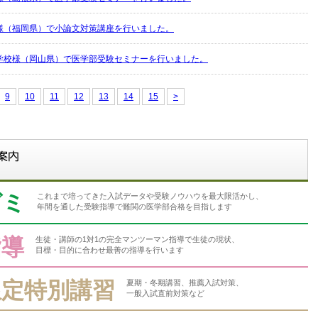
様（福岡県）で小論文対策講座を行いました。
学校様（岡山県）で医学部受験セミナーを行いました。
9
10
11
12
13
14
15
>
ゼミ
これまで培ってきた入試データや受験ノウハウを最大限活かし、
年間を通した受験指導で難関の医学部合格を目指します
指導
生徒・講師の1対1の完全マンツーマン指導で生徒の現状、
目標・目的に合わせ最善の指導を行います
限定特別講習
夏期・冬期講習、推薦入試対策、
一般入試直前対策など