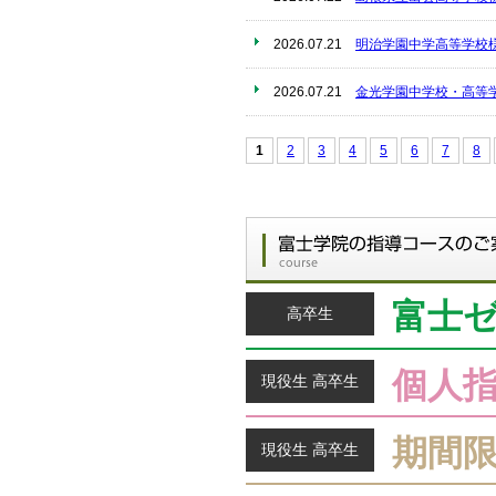
2026.07.21
明治学園中学高等学校
2026.07.21
金光学園中学校・高等
1
2
3
4
5
6
7
8
富士
高卒生
個人
現役生 高卒生
期間
現役生 高卒生