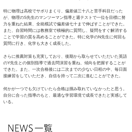
特に物理は高校でサボりまくり、偏差値三十八と苦手科目だった
が、物理のS先生のマンツーマン指導と週テストで一位を目標に努
力を重ねた結果、全統模試で偏差値七十まで伸ばすことができた。
また、自習時間には教務室で積極的に質問し、疑問をすぐ解消する
ことで学習の質を高めることができた。特に化学のN先生に何回も
質問に行き、化学も大きく成長した。
さらに推薦対策も充実しており、後期から取らせていただいた英語
のY先生との個別指導で過去問演習を重ね、傾向を把握することが
できた。また、一次合格後には二次までの少ない日程の中、毎日面
接練習をしていただき、自信を持って二次に進むことができた。
何かが一つでも欠けていたら合格は掴み取れていなかったと思う。
自分に合った指導のもと、最適な学習環境で成長できたと実感して
いる。