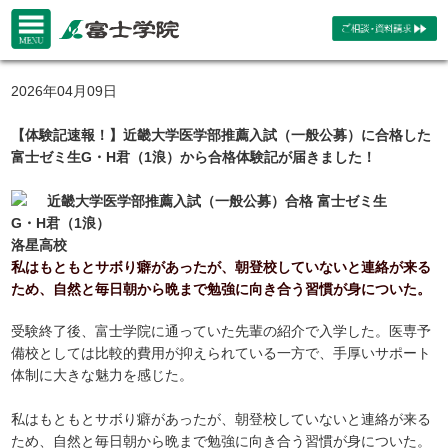
2026年04月09日
【体験記速報！】近畿大学医学部推薦入試（一般公募）に合格した
富士ゼミ生G・H君（1浪）から合格体験記が届きました！
近畿大学医学部推薦入試（一般公募）合格 富士ゼミ生
G・H君（1浪）
洛星高校
私はもともとサボり癖があったが、朝登校していないと連絡が来る
ため、自然と毎日朝から晩まで勉強に向き合う習慣が身についた。
受験終了後、富士学院に通っていた先輩の紹介で入学した。医専予
備校としては比較的費用が抑えられている一方で、手厚いサポート
体制に大きな魅力を感じた。
私はもともとサボり癖があったが、朝登校していないと連絡が来る
ため、自然と毎日朝から晩まで勉強に向き合う習慣が身についた。