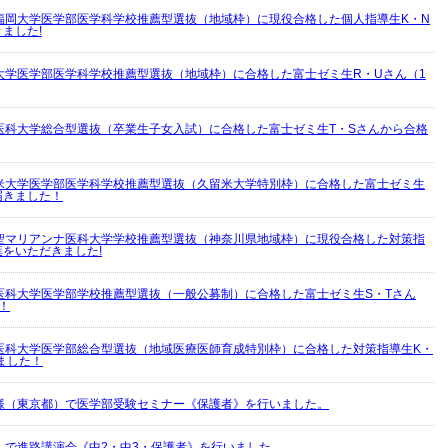
福岡大学医学部医学科学校推薦型選抜（地域枠）に現役合格した個人指導生K・N
ました!
大学医学部医学科学校推薦型選抜（地域枠）に合格した富士ゼミ生R・Uさん（1
医科大学総合型選抜（卒業生子女入試）に合格した富士ゼミ生T・Sさんから合格
米大学医学部医学科学校推薦型選抜（久留米大学特別枠）に合格した富士ゼミ生
届きました！
聖マリアンナ医科大学学校推薦型選抜（神奈川県地域枠）に現役合格した対策指
葉をいただきました!
医科大学医学部学校推薦型選抜（一般公募制）に合格した富士ゼミ生S・Tさん
！
医科大学医学部総合型選抜（地域医療医師育成特別枠）に合格した対策指導生K・
ました！
様（東京都）で医学部受験セミナー《保護者》を行いました。
）で進路講演会《中2・中3・保護者》を行いました。