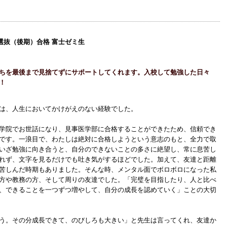
選抜（後期）合格 富士ゼミ生
ちを最後まで見捨てずにサポートしてくれます。入校して勉強した日々
！
は、人生においてかけがえのない経験でした。
学院でお世話になり、見事医学部に合格することができたため、信頼でき
です。一浪目で、わたしは絶対に合格しようという意志のもと、全力で取
いざ勉強に向き合うと、自分のできないことの多さに絶望し、常に息苦し
れず、文字を見るだけでも吐き気がするほどでした。加えて、友達と距離
苦しんだ時期もありました。そんな時、メンタル面でボロボロになった私
方や教務の方、そして周りの友達でした。「完璧を目指したり、人と比べ
、できることを一つずつ増やして、自分の成長を認めていく」ことの大切
う。その分成長できて、のびしろも大きい」と先生は言ってくれ、友達か