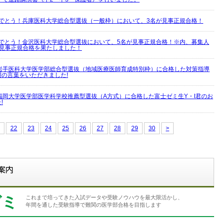
めでとう！兵庫医科大学総合型選抜（一般枠）において、3名が見事正規合格！
めでとう！金沢医科大学総合型選抜において、5名が見事正規合格！※内、募集人
が見事正規合格を果たしました！
岩手医科大学医学部総合型選抜（地域医療医師育成特別枠）に合格した対策指導
謝の言葉をいただきました!
福岡大学医学部医学科学校推薦型選抜（A方式）に合格した富士ゼミ生Y・I君のお
!
22
23
24
25
26
27
28
29
30
>
ゼミ
これまで培ってきた入試データや受験ノウハウを最大限活かし、
年間を通した受験指導で難関の医学部合格を目指します