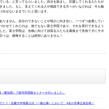
ている」と言ってもらいました。自分を励まし、応援してくれる人たちが
きました。もし、支えてくれる人や相談できる方々がいなければ、今も勉
け出せないままでいたと思います。
ありません。自分のできないことや弱さに向き合い、一つずつ改善してい
づかせてくれたのは、他でもない富士学院であり、それを実行できるよう
した。富士学院は、合格に向けて頑張る人たちを最後まで見捨てずにサポ
日々は、後悔することは絶対にありません！
様（愛知県）で医学部受験セミナーを行いました。
めでとう！近畿大学推薦入試（一般公募）において、4名が見事正規合格！