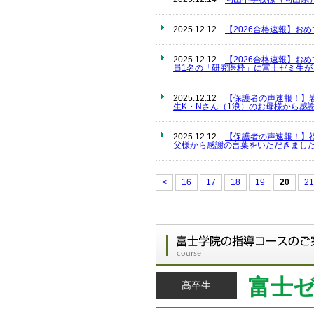
2025.12.12
【2026合格速報】お
2025.12.12
【2026合格速報】お
員1名の「研究医枠」に富士ゼミ生
2025.12.12
【保護者の声速報！】
生K・Nさん（1浪）のお母様から感
2025.12.12
【保護者の声速報！】
父様から感謝の言葉をいただきました
<
16
17
18
19
20
21
富士
高卒生