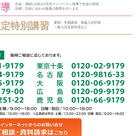
指導
生徒・講師の1対1の完全マンツーマン指導で生徒の現状、
目標・目的に合わせ最善の指導を行います
限定特別講習
夏期・冬期講習、推薦入試対策、
一般入試直前対策など