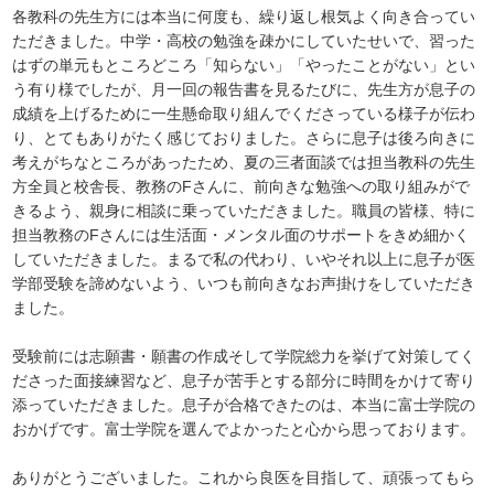
各教科の先生方には本当に何度も、繰り返し根気よく向き合ってい
ただきました。中学・高校の勉強を疎かにしていたせいで、習った
はずの単元もところどころ「知らない」「やったことがない」とい
う有り様でしたが、月一回の報告書を見るたびに、先生方が息子の
成績を上げるために一生懸命取り組んでくださっている様子が伝わ
り、とてもありがたく感じておりました。さらに息子は後ろ向きに
考えがちなところがあったため、夏の三者面談では担当教科の先生
方全員と校舎長、教務のFさんに、前向きな勉強への取り組みがで
きるよう、親身に相談に乗っていただきました。職員の皆様、特に
担当教務のFさんには生活面・メンタル面のサポートをきめ細かく
していただきました。まるで私の代わり、いやそれ以上に息子が医
学部受験を諦めないよう、いつも前向きなお声掛けをしていただき
ました。
受験前には志願書・願書の作成そして学院総力を挙げて対策してく
ださった面接練習など、息子が苦手とする部分に時間をかけて寄り
添っていただきました。息子が合格できたのは、本当に富士学院の
おかげです。富士学院を選んでよかったと心から思っております。
ありがとうございました。これから良医を目指して、頑張ってもら