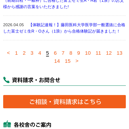
（前期日程・一般枠）に合格した富士ゼミ生A・H君（1浪）のお父
様から感謝の言葉をいただきました!
2026.04.05
【体験記速報！】藤田医科大学医学部一般選抜に合格
した富士ゼミ生R・Oさん（1浪）から合格体験記が届きました！
<
1
2
3
4
5
6
7
8
9
10
11
12
13
14
15
>