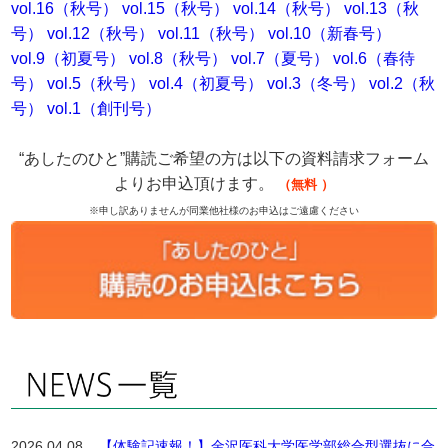
vol.16（秋号）
vol.15（秋号）
vol.14（秋号）
vol.13（秋
号）
vol.12（秋号）
vol.11（秋号）
vol.10（新春号）
vol.9（初夏号）
vol.8（秋号）
vol.7（夏号）
vol.6（春待
号）
vol.5（秋号）
vol.4（初夏号）
vol.3（冬号）
vol.2（秋
号）
vol.1（創刊号）
“あしたのひと”購読ご希望の方は以下の資料請求フォーム
よりお申込頂けます。
（無料
）
※申し訳ありませんが同業他社様のお申込はご遠慮ください
2026.04.08
【体験記速報！】金沢医科大学医学部総合型選抜に合