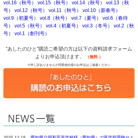
vol.16（秋号）
vol.15（秋号）
vol.14（秋号）
vol.13（秋
号）
vol.12（秋号）
vol.11（秋号）
vol.10（新春号）
vol.9（初夏号）
vol.8（秋号）
vol.7（夏号）
vol.6（春待
号）
vol.5（秋号）
vol.4（初夏号）
vol.3（冬号）
vol.2（秋
号）
vol.1（創刊号）
“あしたのひと”購読ご希望の方は以下の資料請求フォーム
よりお申込頂けます。
（無料
）
※申し訳ありませんが同業他社様のお申込はご遠慮ください
2025.12.18
愛知県立明和高等学校様（愛知県）で医学部受験セミ