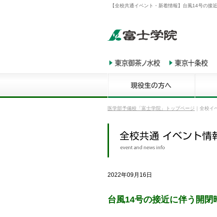
【全校共通イベント・新着情報】台風14号の接
医学部予備校「富士学院」トップページ
｜
全校イ
2022年09月16日
台風14号の接近に伴う開