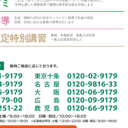
ゼミ
これまで培ってきた入試データや受験ノウハウを最大限活かし、
年間を通した受験指導で難関の医学部合格を目指します
指導
生徒・講師の1対1の完全マンツーマン指導で生徒の現状、
目標・目的に合わせ最善の指導を行います
限定特別講習
夏期・冬期講習、推薦入試対策、
一般入試直前対策など