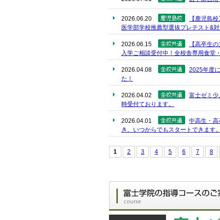
2026.06.20
【鹿児島校
医学部学校推薦型選抜プレテスト&対
2026.06.15
【高卒生の
入学ご相談受付中！全校舎専用食堂
2026.04.08
2025年
た！
2026.04.02
富士ゼミ少
時受付ております。
2026.04.01
中高生・高
き、いつからでもスタートできます
1
2
3
4
5
6
7
8