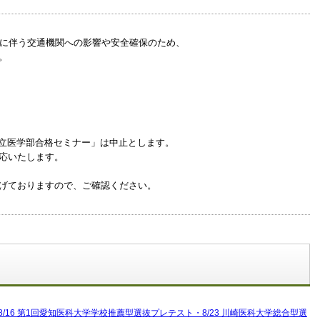
近に伴う交通機関への影響や安全確保のため、
。
私立医学部合格セミナー」は中止とします。
応いたします。
げておりますので、ご確認ください。
/16 第1回愛知医科大学学校推薦型選抜プレテスト・8/23 川崎医科大学総合型選