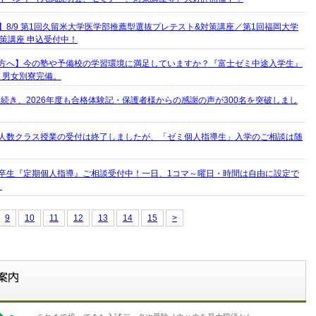
】8/9 第1回久留米大学医学部推薦型選抜プレテスト&対策講座／第1回福岡大学
策講座 申込受付中！
方へ】今の塾や予備校の学習環境に満足していますか？『富士ゼミ中途入学生』
・男女別寮完備。
度に続き、2026年度も合格体験記・保護者様からの感謝の声が300名を突破しまし
人数クラス授業の受付は終了しましたが、「ゼミ個人指導生」入学のご相談は随
卒生『定期個人指導』ご相談受付中！一日、1コマ～曜日・時間は自由に設定で
。
9
10
11
12
13
14
15
>