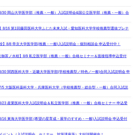
8/30 岡山大学医学部（推薦・一般）入試説明会&国公立医学部（推薦・一般）合
】8/16 第1回藤田医科大学ふじた未来入試・愛知医科大学学校推薦型選抜プレテ
校】8/8 帝京大学医学部(推薦・一般)入試説明会・個別相談会 申込受付中！
京御茶ノ水校】8/9 私立医学部（推薦・一般）合格セミナー＆面接指導申込受付
8/30 関西医科大学・近畿大学医学部(学校推薦型／特色／一般)合同入試説明会 申
7/5 大阪医科薬科大学・兵庫医科大学（学校推薦型・総合型・一般）合同入試説
8/23 産業医科大学入試説明会＆私立医学部（推薦・一般）合格セミナー 申込受
8/16 東海大学医学部 (希望の星育成・展学のすすめ・一般)入試説明会 申込受付
イベント（入試説明会、セミナー、対策講座等）大好評開催中！