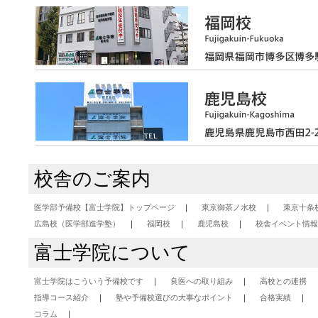
校舎のご案内
医学部予備校【富士学院】トップページ
東京御茶ノ水校
東京十条
広島校（医学部進学塾）
福岡校
鹿児島校
校舎イベント情報
富士学院について
富士学院はこういう予備校です
良医への取り組み
高校との連携
指導コース紹介
塾や予備校選びの大事なポイント
合格実績
コラム