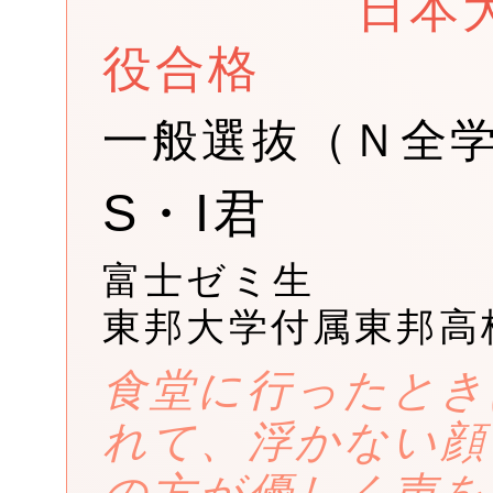
日本
役合格
一般選抜（Ｎ全学
S・I君
富士ゼミ生
東邦大学付属東邦高
食堂に行ったとき
れて、浮かない顔