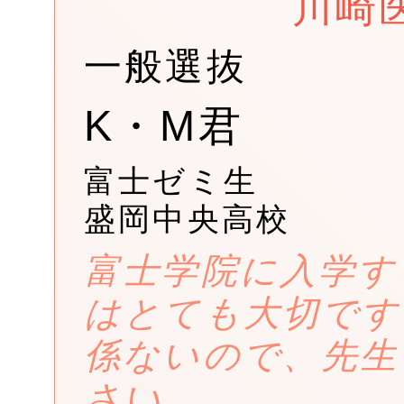
川崎
一般選抜
K・M君
富士ゼミ生
盛岡中央高校
富士学院に入学す
はとても大切です
係ないので、先生
さい。