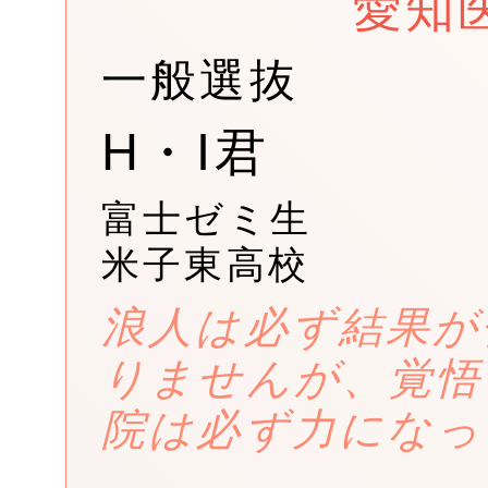
愛知
一般選抜
H・I君
富士ゼミ生
米子東高校
浪人は必ず結果が
りませんが、覚悟
院は必ず力になっ