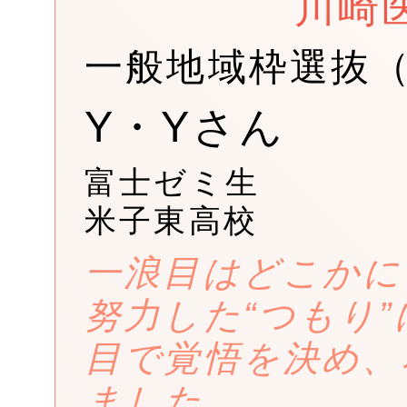
川崎
一般地域枠選抜
Y・Yさん
富士ゼミ生
米子東高校
一浪目はどこかに
努力した“つもり
目で覚悟を決め、
ました。