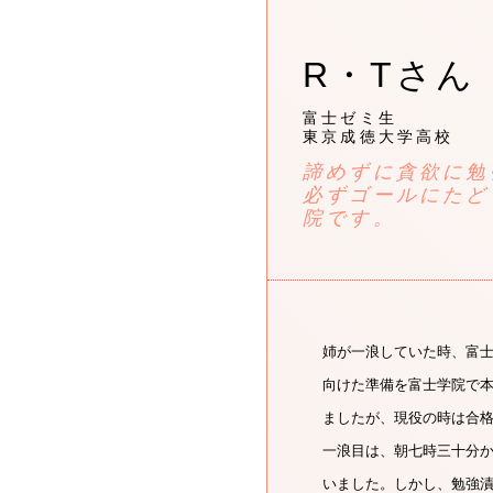
R・Tさん
富士ゼミ生
東京成徳大学高校
諦めずに貪欲に勉
必ずゴールにたど
院です。
姉が一浪していた時、富
向けた準備を富士学院で
ましたが、現役の時は合
一浪目は、朝七時三十分
いました。しかし、勉強