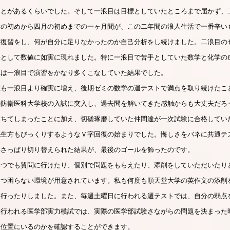
ことがあるくらいでした。そして一浪目は目標としていたところまで届かず、
月の初めから四月の初めまでの一ヶ月間が、この二年間の浪人生活で一番辛い
度復習をし、何が自分に足りなかったのか自己分析をし続けました。二浪目の
果として数値に如実に現れました。特に一浪目で苦手としていた数学と化学の
れは一浪目で演習をかなり多くこなしていた結果でした。
数も一浪目より確実に増え、後期ゼミの数学の週テストで満点を取り続けたこ
の防衛医科大学校の入試に突入し、過去問を解いてきた感触からも大丈夫だろ
落ちてしまったことに加え、切磋琢磨していた仲間達が一次試験に合格してい
先生方もびっくりするようなＶ字回復の始まりでした。悔しさをバネに共通テ
いさっぱり切り替えられた結果が、最後のゴールを飾ったのです。
いつでも質問に行けたり、個別で問題をもらえたり、添削をしていただいたり
とつ困らない環境が用意されています。私も何度も順天堂大学の英作文の添削
に行ったりしました。また、毎週土曜日に行われる週テストでは、自分の弱点
回行われる医学部実力模試では、実際の医学部試験さながらの問題を決まった
ち位置にいるのかを確認することができます。