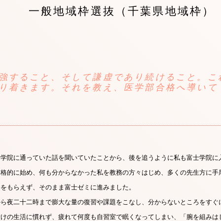
一般地域枠選抜（千葉県地域枠）
強すること、そして謙虚であり続けること。こ
り着きます。それを教え、医学部合格へ導いて
士学院に通っていた話を聞いていたことから、後を追うように私も富士学院に
本格的に始め、何も分からなかった私を教務の方々はじめ、多くの先生方に手
格をもらえず、そのまま富士ゼミに進みました。
から夜二十二時まで膨大な量の復習や課題をこなし、分からないところをすぐ
漬けの生活に慣れず、疲れて何度も自習室で眠くなってしまい、「腕を組みは