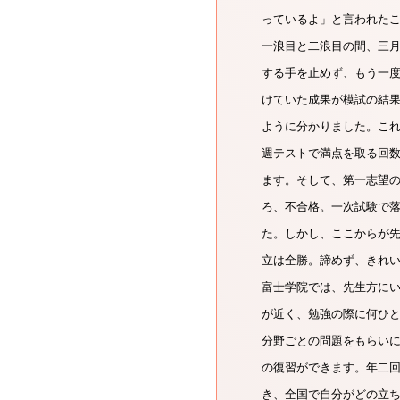
っているよ」と言われた
一浪目と二浪目の間、三
する手を止めず、もう一
けていた成果が模試の結
ように分かりました。こ
週テストで満点を取る回
ます。そして、第一志望
ろ、不合格。一次試験で
た。しかし、ここからが
立は全勝。諦めず、きれ
富士学院では、先生方に
が近く、勉強の際に何ひ
分野ごとの問題をもらい
の復習ができます。年二
き、全国で自分がどの立