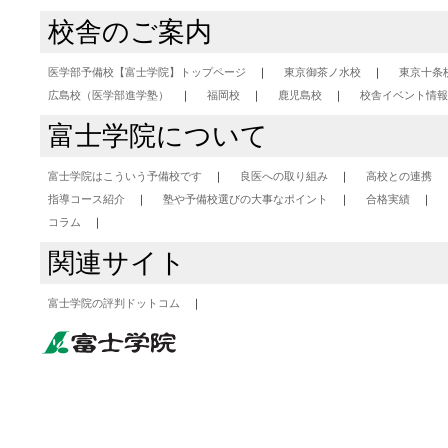
校舎のご案内
医学部予備校【富士学院】トップページ
東京御茶ノ水校
東京十条
広島校（医学部進学塾）
福岡校
鹿児島校
校舎イベント情報
富士学院について
富士学院はこういう予備校です
良医への取り組み
高校との連携
指導コース紹介
塾や予備校選びの大事なポイント
合格実績
コラム
関連サイト
富士学院の評判ドットコム