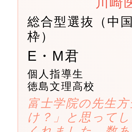
川崎
総合型選抜（中
枠）
E・M君
個人指導生
徳島文理高校
富士学院の先生方
け？」と思ってし
くれました。数あ