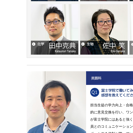
英語 磯和紀久
数学 坂本英敏
物理 鈴木義規
化学 田中克典
生物 佐中 笑
国語 鈴木 元籍
担当生徒の学力向上・合格
的に意見交換を行い、ワン
が富士学院にはあると強く
員とのコミュニケーション