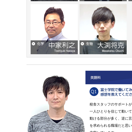
英語 山田和広
数学 近藤和明
物理 岡田拓史
化学 中家利之
生物 大渕将克
校舎スタッフのサポートが
一人ひとりを信じて動いて
動ける部分が多く、逆に言
を求められる職場だと思い