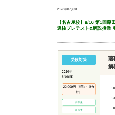
2026年07月01日
【名古屋校】8/16 第1
選抜プレテスト&解説授業 
藤
受験対策
解
2026年
8/16(日)
22,000円（税込・昼食
8:
付）
8:
高卒生
9:
高３生