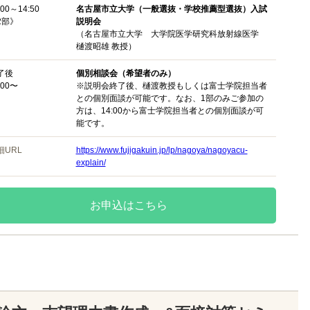
:00～14:50
名古屋市立大学（一般選抜・学校推薦型選抜）入試
2部》
説明会
（名古屋市立大学 大学院医学研究科放射線医学
樋渡昭雄 教授）
了後
個別相談会（希望者のみ）
:00〜
※説明会終了後、樋渡教授もしくは富士学院担当者
との個別面談が可能です。なお、1部のみご参加の
方は、14:00から富士学院担当者との個別面談が可
能です。
細URL
https://www.fujigakuin.jp/lp/nagoya/nagoyacu-
explain/
お申込はこちら