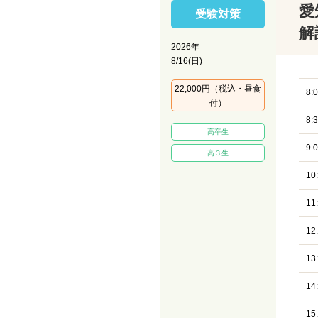
愛
受験対策
解
2026年
8/16(日)
22,000円（税込・昼食
8:
付）
8:
高卒生
9:
高３生
10
11
12
13
14
15