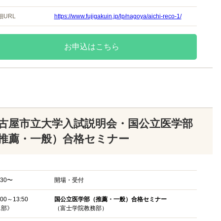
細URL
https://www.fujigakuin.jp/lp/nagoya/aichi-reco-1/
お申込はこちら
古屋市立大学入試説明会・国公立医学部
推薦・一般）合格セミナー
:30〜
開場・受付
:00～13:50
国公立医学部（推薦・一般）合格セミナー
1部》
（富士学院教務部）