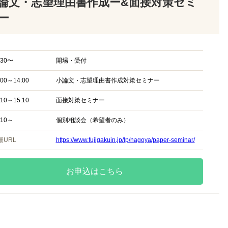
論文・志望理由書作成ー&面接対策セミ
ー
:30〜
開場・受付
:00～14:00
小論文・志望理由書作成対策セミナー
:10～15:10
面接対策セミナー
:10～
個別相談会（希望者のみ）
細URL
https://www.fujigakuin.jp/lp/nagoya/paper-seminar/
お申込はこちら