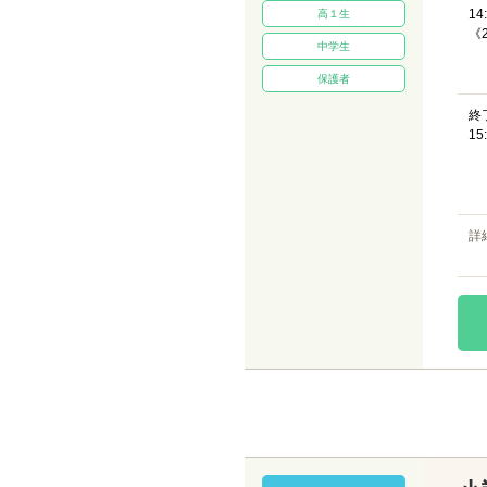
14
高１生
《
中学生
保護者
終
15
詳