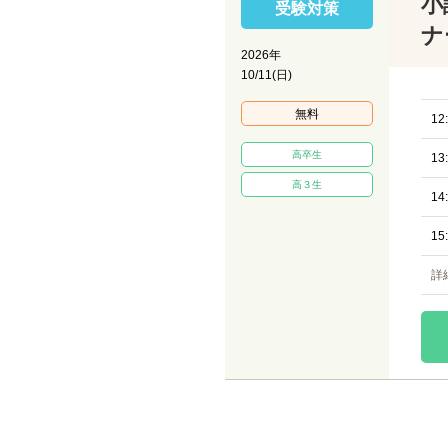
小
受験対策
ナ
2026年
10/11(日)
無料
12
高卒生
13
高３生
14
15
詳