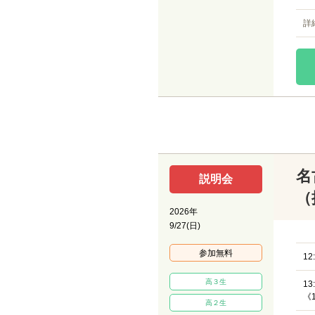
詳
名
説明会
（
2026年
9/27(日)
参加無料
12
高３生
13
《
高２生