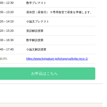
:00～12:30
数学プレテスト
:30～13:20
昼休憩（昼食付） ※専用食堂で昼食を準備します。
:20～14:10
小論文プレテスト
:20～15:20
英語解説授業
:30～16:30
数学解説授業
:40～17:40
小論文解説授業
細URL
https://www.fujigakuin.jp/lp/nagoya/fujita-reco-1/
お申込はこちら