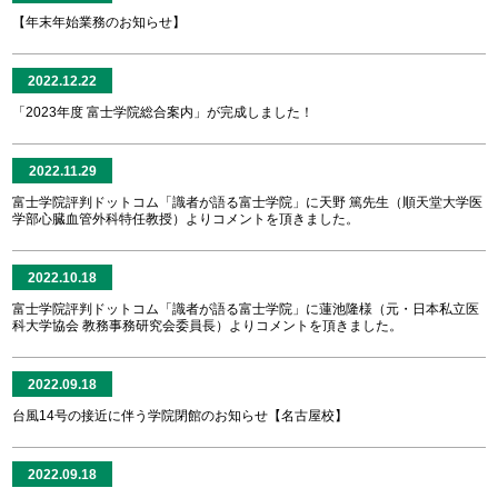
【年末年始業務のお知らせ】
2022.12.22
「2023年度 富士学院総合案内」が完成しました！
2022.11.29
富士学院評判ドットコム「識者が語る富士学院」に天野 篤先生（順天堂大学医
学部心臓血管外科特任教授）よりコメントを頂きました。
2022.10.18
富士学院評判ドットコム「識者が語る富士学院」に蓮池隆様（元・日本私立医
科大学協会 教務事務研究会委員長）よりコメントを頂きました。
2022.09.18
台風14号の接近に伴う学院閉館のお知らせ【名古屋校】
2022.09.18