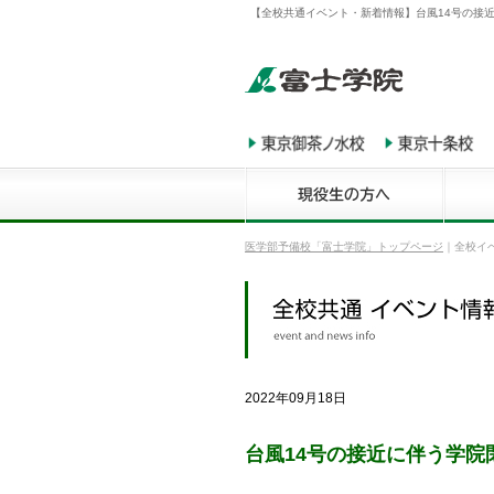
【全校共通イベント・新着情報】台風14号の接近
医学部予備校「富士学院」トップページ
｜
全校イ
2022年09月18日
台風14号の接近に伴う学院