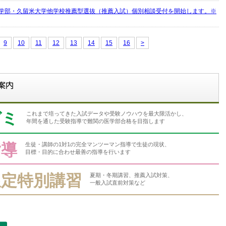
学部・久留米大学他学校推薦型選抜（推薦入試）個別相談受付を開始します。※
9
10
11
12
13
14
15
16
>
ゼミ
これまで培ってきた入試データや受験ノウハウを最大限活かし、
年間を通した受験指導で難関の医学部合格を目指します
指導
生徒・講師の1対1の完全マンツーマン指導で生徒の現状、
目標・目的に合わせ最善の指導を行います
限定特別講習
夏期・冬期講習、推薦入試対策、
一般入試直前対策など