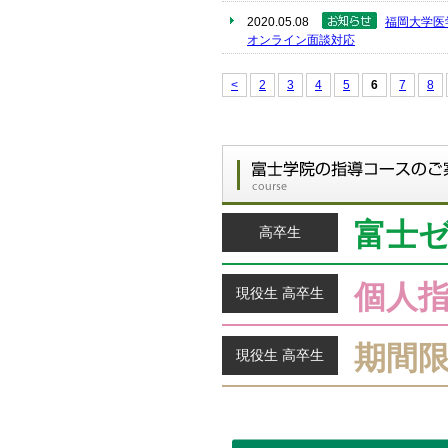
2020.05.08
福岡大学医
オンライン面談対応
<
2
3
4
5
6
7
8
富士
高卒生
個人
現役生 高卒生
期間
現役生 高卒生