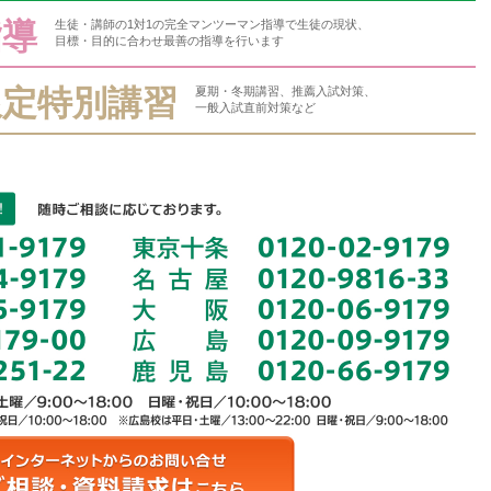
指導
生徒・講師の1対1の完全マンツーマン指導で生徒の現状、
目標・目的に合わせ最善の指導を行います
限定特別講習
夏期・冬期講習、推薦入試対策、
一般入試直前対策など