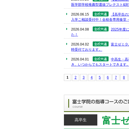
医学部学校推薦型選抜プレテスト&対
2026.06.15
【高卒生の
入学ご相談受付中！全校舎専用食堂
2026.04.08
2025年
た！
2026.04.02
富士ゼミ少
時受付ております。
2026.04.01
中高生・高
き、いつからでもスタートできます
1
2
3
4
5
6
7
8
富士
高卒生