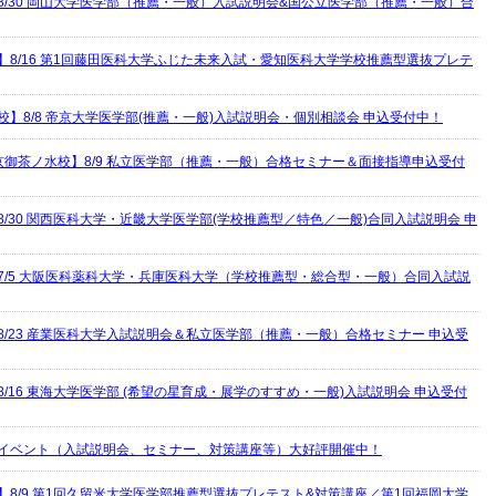
8/30 岡山大学医学部（推薦・一般）入試説明会&国公立医学部（推薦・一般）合
】8/16 第1回藤田医科大学ふじた未来入試・愛知医科大学学校推薦型選抜プレテ
校】8/8 帝京大学医学部(推薦・一般)入試説明会・個別相談会 申込受付中！
京御茶ノ水校】8/9 私立医学部（推薦・一般）合格セミナー＆面接指導申込受付
8/30 関西医科大学・近畿大学医学部(学校推薦型／特色／一般)合同入試説明会 申
7/5 大阪医科薬科大学・兵庫医科大学（学校推薦型・総合型・一般）合同入試説
8/23 産業医科大学入試説明会＆私立医学部（推薦・一般）合格セミナー 申込受
8/16 東海大学医学部 (希望の星育成・展学のすすめ・一般)入試説明会 申込受付
イベント（入試説明会、セミナー、対策講座等）大好評開催中！
】8/9 第1回久留米大学医学部推薦型選抜プレテスト&対策講座／第1回福岡大学