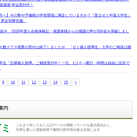
策講座 申込受付中！
方へ】今の塾や予備校の学習環境に満足していますか？『富士ゼミ中途入学生』
・男女別寮完備。
度に続き、2026年度も合格体験記・保護者様からの感謝の声が300名を突破しまし
人数クラス授業の受付は終了しましたが、「ゼミ個人指導生」入学のご相談は随
卒生『定期個人指導』ご相談受付中！一日、1コマ～曜日・時間は自由に設定で
。
9
10
11
12
13
14
15
>
ゼミ
これまで培ってきた入試データや受験ノウハウを最大限活かし、
年間を通した受験指導で難関の医学部合格を目指します