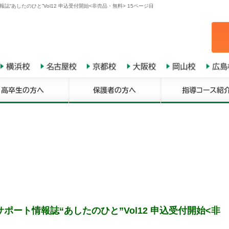
“あしたのひと”Vol12 申込受付開始<非売品・無料> 15ページ目
ート情報誌“あしたのひと”Vol12 申込受付開始<非