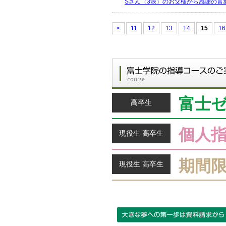
Sさん（3浪）のお父様から感謝の言
<
11
12
13
14
15
16
富士
高卒生
個人
現役生 高卒生
期間
現役生 高卒生