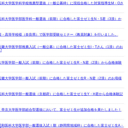
医科大学医学科学校推薦型選抜（一般公募枠）に現役合格した対策指導生M・Oさ
医科大学医学部医学科一般選抜（前期）に合格した富士ゼミ生N・S君（3浪）か
校・高等学校様（奈良県）で医学部受験セミナー《教員対象》を行いました。
近畿大学医学部推薦入試（一般公募）に合格した富士ゼミ生I・Tさん（1浪）のお
!
大学医学部一般入試（前期）に合格した富士ゼミ生R・N君（2浪）から合格体験
近畿大学医学部一般入試（前期）に合格した富士ゼミ生R・N君（2浪）のお母様
医科大学医学部一般選抜（京都府）に合格した富士ゼミ生Y・H君から合格体験記
】帝京大学医学部総合型選抜において、富士ゼミ生が追加合格を果たしました！
昭和医科大学医学部一般選抜入試Ⅰ期（静岡県地域枠）に合格した富士ゼミ生A・