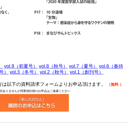
）
vol.9（初夏号）
vol.8（秋号）
vol.7（夏号）
vol.6（春待
夏号）
vol.3（冬号）
vol.2（秋号）
vol.1（創刊号）
の方は以下の資料請求フォームよりお申込頂けます。
（無料
）
訳ありませんが同業他社様のお申込はご遠慮ください