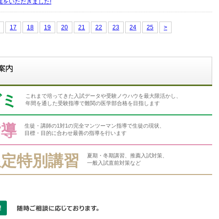
葉をいただきました!
17
18
19
20
21
22
23
24
25
>
ゼミ
これまで培ってきた入試データや受験ノウハウを最大限活かし、
年間を通した受験指導で難関の医学部合格を目指します
指導
生徒・講師の1対1の完全マンツーマン指導で生徒の現状、
目標・目的に合わせ最善の指導を行います
限定特別講習
夏期・冬期講習、推薦入試対策、
一般入試直前対策など