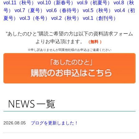
vol.11（秋号）
vol.10（新春号）
vol.9（初夏号）
vol.8（秋
号）
vol.7（夏号）
vol.6（春待号）
vol.5（秋号）
vol.4（初
夏号）
vol.3（冬号）
vol.2（秋号）
vol.1（創刊号）
“あしたのひと”購読ご希望の方は以下の資料請求フォーム
よりお申込頂けます。
（無料
）
※申し訳ありませんが同業他社様のお申込はご遠慮ください
2026.08.05
ブログを更新しました！