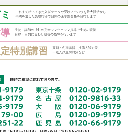
ゼミ
これまで培ってきた入試データや受験ノウハウを最大限活かし、
年間を通した受験指導で難関の医学部合格を目指します
指導
生徒・講師の1対1の完全マンツーマン指導で生徒の現状、
目標・目的に合わせ最善の指導を行います
限定特別講習
夏期・冬期講習、推薦入試対策、
一般入試直前対策など