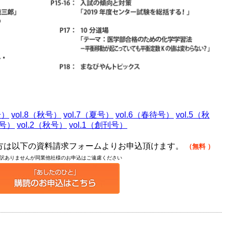
号）
vol.8（秋号）
vol.7（夏号）
vol.6（春待号）
vol.5（秋
冬号）
vol.2（秋号）
vol.1（創刊号）
の方は以下の資料請求フォームよりお申込頂けます。
（無料
）
訳ありませんが同業他社様のお申込はご遠慮ください