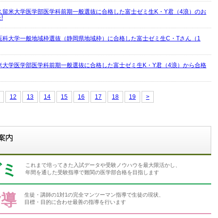
久留米大学医学部医学科前期一般選抜に合格した富士ゼミ生K・Y君（4浪）のお
!
医科大学一般地域枠選抜（静岡県地域枠）に合格した富士ゼミ生C・Tさん（1
米大学医学部医学科前期一般選抜に合格した富士ゼミ生K・Y君（4浪）から合格
12
13
14
15
16
17
18
19
>
ゼミ
これまで培ってきた入試データや受験ノウハウを最大限活かし、
年間を通した受験指導で難関の医学部合格を目指します
指導
生徒・講師の1対1の完全マンツーマン指導で生徒の現状、
目標・目的に合わせ最善の指導を行います