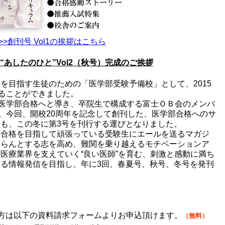
>>創刊号 Vol1の挨拶はこちら
“あしたのひと”Vol2（秋号）完成のご挨拶
目指す生徒のための「医学部受験予備校」として、2015
えることができました。
を医学部合格へと導き、卒院生で構成する富士ＯＢ会のメンバ
す。今回、開校20周年を記念して創刊した、医学部合格へのサ
も、この冬に第3号を刊行する運びとなりました。
合格を目指して頑張っている受験生にエールを送るマガジ
ならんとする志を高め、難関を乗り越えるモチベーションア
医療業界を支えていく“良い医師”を育む、刺激と感動に満ち
る情報発信を目指し、年に3回、春夏号、秋号、冬号を発刊
の方は以下の資料請求フォームよりお申込頂けます。
（無料
）