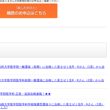
訳ありませんが同業他社様のお申込はご遠慮ください
医科大学医学部一般選抜（前期）に合格した富士ゼミ生R・Hさん（1浪）から合
米大学医学部医学科前期一般選抜に合格した富士ゼミ生K・Kさん（2浪）から合
立医学部医学科 正規・追加合格速報！★★
島根大学医学部医学科学校推薦型選抜Ⅱに合格した富士ゼミ生R・Aさん（1浪）
した!