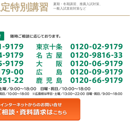
限定特別講習
夏期・冬期講習、推薦入試対策、
一般入試直前対策など