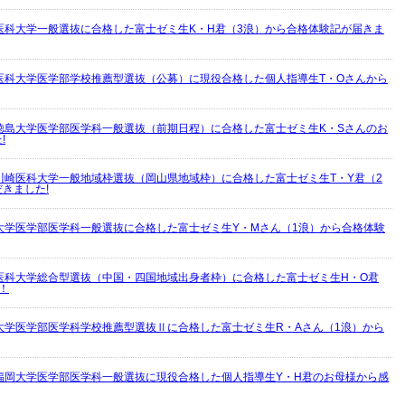
医科大学一般選抜に合格した富士ゼミ生K・H君（3浪）から合格体験記が届きま
医科大学医学部学校推薦型選抜（公募）に現役合格した個人指導生T・Oさんから
徳島大学医学部医学科一般選抜（前期日程）に合格した富士ゼミ生K・Sさんのお
!
川崎医科大学一般地域枠選抜（岡山県地域枠）に合格した富士ゼミ生T・Y君（2
きました!
大学医学部医学科一般選抜に合格した富士ゼミ生Y・Mさん（1浪）から合格体験
医科大学総合型選抜（中国・四国地域出身者枠）に合格した富士ゼミ生H・O君
！
大学医学部医学科学校推薦型選抜Ⅱに合格した富士ゼミ生R・Aさん（1浪）から
福岡大学医学部医学科一般選抜に現役合格した個人指導生Y・H君のお母様から感