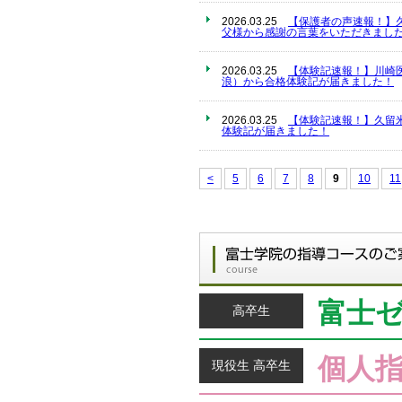
2026.03.25
【保護者の声速報！】
父様から感謝の言葉をいただきました
2026.03.25
【体験記速報！】川崎
浪）から合格体験記が届きました！
2026.03.25
【体験記速報！】久留
体験記が届きました！
<
5
6
7
8
9
10
11
富士
高卒生
個人
現役生 高卒生