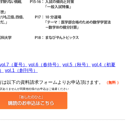
vol.7（夏号）
vol.6（春待号）
vol.5（秋号）
vol.4（初夏
号）
vol.1（創刊号）
の方は以下の資料請求フォームよりお申込頂けます。
（無料
）
訳ありませんが同業他社様のお申込はご遠慮ください