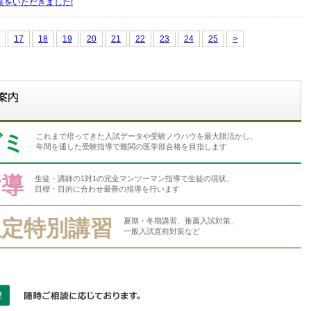
葉をいただきました!
17
18
19
20
21
22
23
24
25
>
ゼミ
これまで培ってきた入試データや受験ノウハウを最大限活かし、
年間を通した受験指導で難関の医学部合格を目指します
指導
生徒・講師の1対1の完全マンツーマン指導で生徒の現状、
目標・目的に合わせ最善の指導を行います
限定特別講習
夏期・冬期講習、推薦入試対策、
一般入試直前対策など