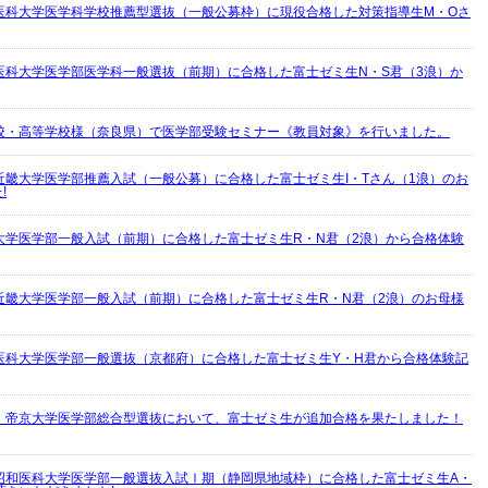
医科大学医学科学校推薦型選抜（一般公募枠）に現役合格した対策指導生M・Oさ
医科大学医学部医学科一般選抜（前期）に合格した富士ゼミ生N・S君（3浪）か
校・高等学校様（奈良県）で医学部受験セミナー《教員対象》を行いました。
近畿大学医学部推薦入試（一般公募）に合格した富士ゼミ生I・Tさん（1浪）のお
!
大学医学部一般入試（前期）に合格した富士ゼミ生R・N君（2浪）から合格体験
近畿大学医学部一般入試（前期）に合格した富士ゼミ生R・N君（2浪）のお母様
医科大学医学部一般選抜（京都府）に合格した富士ゼミ生Y・H君から合格体験記
】帝京大学医学部総合型選抜において、富士ゼミ生が追加合格を果たしました！
昭和医科大学医学部一般選抜入試Ⅰ期（静岡県地域枠）に合格した富士ゼミ生A・