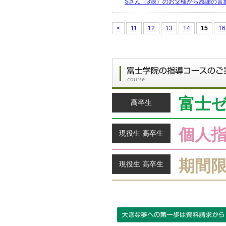
Sさん（3浪）のお父様から感謝の言
<
11
12
13
14
15
16
富士
高卒生
個人
現役生 高卒生
期間
現役生 高卒生