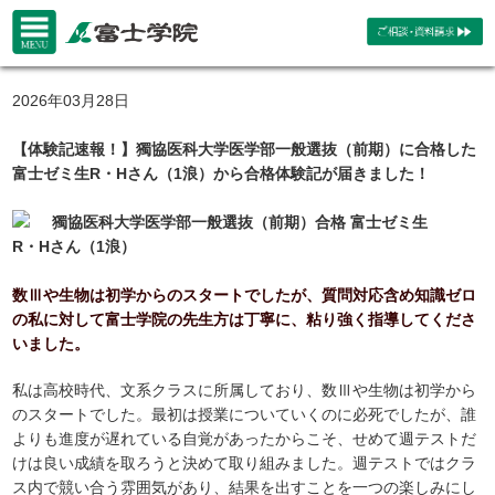
2026年03月28日
【体験記速報！】獨協医科大学医学部一般選抜（前期）に合格した
富士ゼミ生R・Hさん（1浪）から合格体験記が届きました！
獨協医科大学医学部一般選抜（前期）合格 富士ゼミ生
R・Hさん（1浪）
数Ⅲや生物は初学からのスタートでしたが、質問対応含め知識ゼロ
の私に対して富士学院の先生方は丁寧に、粘り強く指導してくださ
いました。
私は高校時代、文系クラスに所属しており、数Ⅲや生物は初学から
のスタートでした。最初は授業についていくのに必死でしたが、誰
よりも進度が遅れている自覚があったからこそ、せめて週テストだ
けは良い成績を取ろうと決めて取り組みました。週テストではクラ
ス内で競い合う雰囲気があり、結果を出すことを一つの楽しみにし