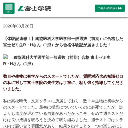
2026年03月28日
【体験記速報！】獨協医科大学医学部一般選抜（前期）に合格した
富士ゼミ生R・Hさん（1浪）から合格体験記が届きました！
獨協医科大学医学部一般選抜（前期）合格 富士ゼミ生
R・Hさん（1浪）
数Ⅲや生物は初学からのスタートでしたが、質問対応含め知識ゼロ
の私に対して富士学院の先生方は丁寧に、粘り強く指導してくださ
いました。
私は高校時代、文系クラスに所属しており、数Ⅲや生物は初学から
のスタートでした。最初は授業についていくのに必死でしたが、誰
よりも進度が遅れている自覚があったからこそ、せめて週テストだ
けは良い成績を取ろうと決めて取り組みました。週テストではクラ
ス内で競い合う雰囲気があり、結果を出すことを一つの楽しみにし