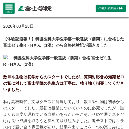
2026年03月28日
【体験記速報！】獨協医科大学医学部一般選抜（前期）に合格した
富士ゼミ生R・Hさん（1浪）から合格体験記が届きました！
獨協医科大学医学部一般選抜（前期）合格 富士ゼミ生
R・Hさん（1浪）
数Ⅲや生物は初学からのスタートでしたが、質問対応含め知識ゼロ
の私に対して富士学院の先生方は丁寧に、粘り強く指導してくださ
いました。
私は高校時代、文系クラスに所属しており、数Ⅲや生物は初学から
のスタートでした。最初は授業についていくのに必死でしたが、誰
よりも進度が遅れている自覚があったからこそ、せめて週テストだ
けは良い成績を取ろうと決めて取り組みました。週テストではクラ
ス内で競い合う雰囲気があり、結果を出すことを一つの楽しみにし