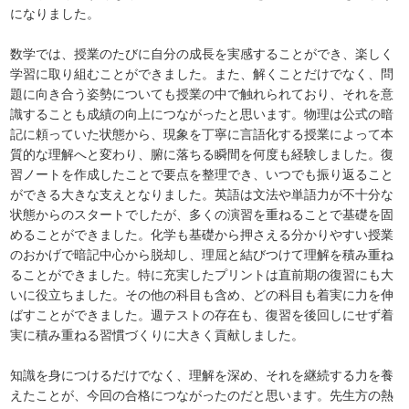
になりました。
数学では、授業のたびに自分の成長を実感することができ、楽しく
学習に取り組むことができました。また、解くことだけでなく、問
題に向き合う姿勢についても授業の中で触れられており、それを意
識することも成績の向上につながったと思います。物理は公式の暗
記に頼っていた状態から、現象を丁寧に言語化する授業によって本
質的な理解へと変わり、腑に落ちる瞬間を何度も経験しました。復
習ノートを作成したことで要点を整理でき、いつでも振り返ること
ができる大きな支えとなりました。英語は文法や単語力が不十分な
状態からのスタートでしたが、多くの演習を重ねることで基礎を固
めることができました。化学も基礎から押さえる分かりやすい授業
のおかげで暗記中心から脱却し、理屈と結びつけて理解を積み重ね
ることができました。特に充実したプリントは直前期の復習にも大
いに役立ちました。その他の科目も含め、どの科目も着実に力を伸
ばすことができました。週テストの存在も、復習を後回しにせず着
実に積み重ねる習慣づくりに大きく貢献しました。
知識を身につけるだけでなく、理解を深め、それを継続する力を養
えたことが、今回の合格につながったのだと思います。先生方の熱