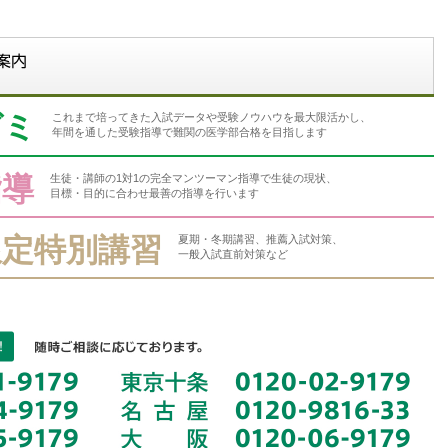
ゼミ
これまで培ってきた入試データや受験ノウハウを最大限活かし、
年間を通した受験指導で難関の医学部合格を目指します
指導
生徒・講師の1対1の完全マンツーマン指導で生徒の現状、
目標・目的に合わせ最善の指導を行います
限定特別講習
夏期・冬期講習、推薦入試対策、
一般入試直前対策など