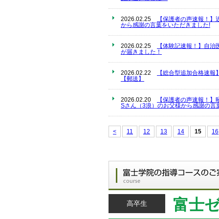
2026.02.25
【保護者の声速報！】
から感謝の言葉をいただきました!
2026.02.25
【体験記速報！】自治
が届きました！
2026.02.22
【総合型追加合格速報
【郵送】
2026.02.20
【保護者の声速報！】
Sさん（3浪）のお父様から感謝の言
<
11
12
13
14
15
16
富士
高卒生