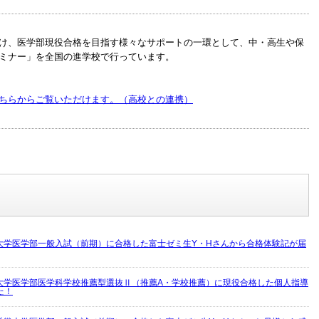
け、医学部現役合格を目指す様々なサポートの一環として、中・高生や保
ミナー」を全国の進学校で行っています。
ちらからご覧いただけます。（高校との連携）
大学医学部一般入試（前期）に合格した富士ゼミ生Y・Hさんから合格体験記が届
大学医学部医学科学校推薦型選抜Ⅱ（推薦A・学校推薦）に現役合格した個人指導
た！