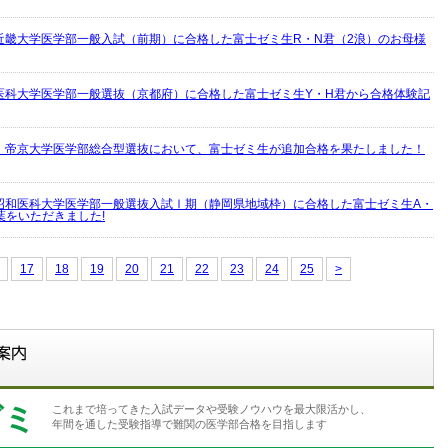
近畿大学医学部一般入試（前期）に合格した富士ゼミ生R・N君（2浪）のお母様
医科大学医学部一般選抜（京都府）に合格した富士ゼミ生Y・H君から合格体験記
】帝京大学医学部総合型選抜において、富士ゼミ生が追加合格を果たしました！
昭和医科大学医学部一般選抜入試Ⅰ期（静岡県地域枠）に合格した富士ゼミ生A・
葉をいただきました!
17
18
19
20
21
22
23
24
25
>
ゼミ
これまで培ってきた入試データや受験ノウハウを最大限活かし、
年間を通した受験指導で難関の医学部合格を目指します