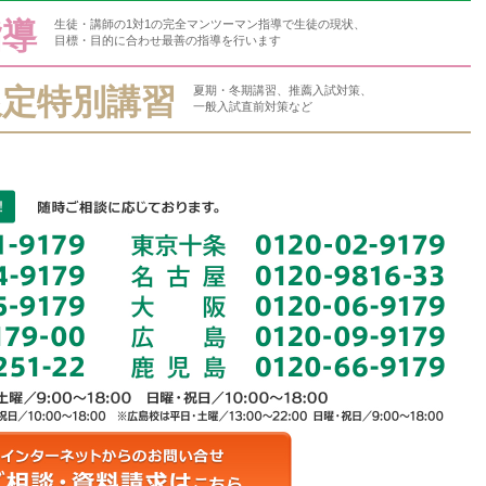
指導
生徒・講師の1対1の完全マンツーマン指導で生徒の現状、
目標・目的に合わせ最善の指導を行います
限定特別講習
夏期・冬期講習、推薦入試対策、
一般入試直前対策など