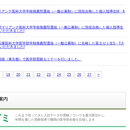
リアンナ医科大学学校推薦型選抜（一般公募制）に現役合格した個人指導生M・K
聖マリアンナ医科大学学校推薦型選抜（一般公募制）に現役合格した個人指導生
いただきました!
兵庫医科大学医学部学校推薦型選抜（一般公募制）に合格した富士ゼミ生S・Tさ
いただきました!
校様（東京都）で医学部受験セミナーを行いました。
19
20
21
22
23
24
25
26
27
>
ゼミ
これまで培ってきた入試データや受験ノウハウを最大限活かし、
年間を通した受験指導で難関の医学部合格を目指します