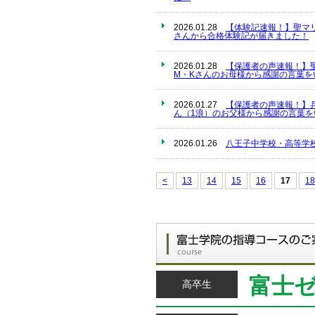
2026.01.28
【体験記速報！】聖マ
さんから合格体験記が届きました！
2026.01.28
【保護者の声速報！】
M・Kさんのお母様から感謝の言葉を
2026.01.27
【保護者の声速報！】
ん（1浪）のお父様から感謝の言葉を
2026.01.26
八王子中学校・高等学
<
13
14
15
16
17
18
富士
高卒生