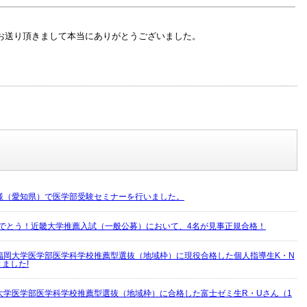
お送り頂きまして本当にありがとうございました。
様（愛知県）で医学部受験セミナーを行いました。
めでとう！近畿大学推薦入試（一般公募）において、4名が見事正規合格！
福岡大学医学部医学科学校推薦型選抜（地域枠）に現役合格した個人指導生K・N
ました!
大学医学部医学科学校推薦型選抜（地域枠）に合格した富士ゼミ生R・Uさん（1