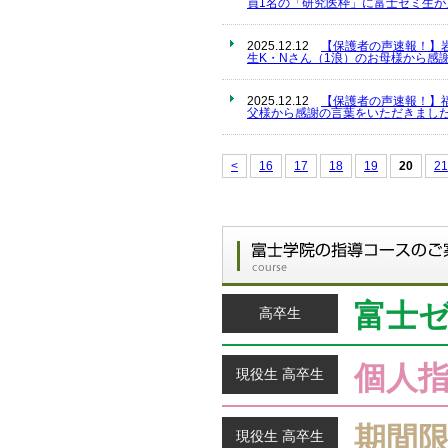
員1名の「研究医枠」に富士ゼミ生
2025.12.12
【保護者の声速報！】
生K・Nさん（1浪）のお母様から感
2025.12.12
【保護者の声速報！】
父様から感謝の言葉をいただきました
<
16
17
18
19
20
21
富士
高卒生
個人
現役生 高卒生
期間
現役生 高卒生