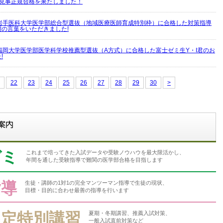
が見事正規合格を果たしました！
岩手医科大学医学部総合型選抜（地域医療医師育成特別枠）に合格した対策指導
謝の言葉をいただきました!
福岡大学医学部医学科学校推薦型選抜（A方式）に合格した富士ゼミ生Y・I君のお
!
22
23
24
25
26
27
28
29
30
>
ゼミ
これまで培ってきた入試データや受験ノウハウを最大限活かし、
年間を通した受験指導で難関の医学部合格を目指します
指導
生徒・講師の1対1の完全マンツーマン指導で生徒の現状、
目標・目的に合わせ最善の指導を行います
限定特別講習
夏期・冬期講習、推薦入試対策、
一般入試直前対策など