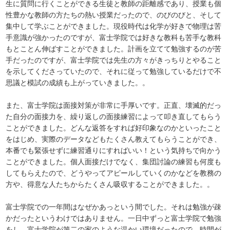
生に質問に行くことができる生徒と教師の距離感であり、授業も個
性豊かな教師の方たちの熱い授業だったので、のびのびと、そして
集中して学ぶことができました。現役時代は化学が好きで物理は苦
手意識が強かったのですが、富士学院では好きな教科も苦手な教科
もとことん伸ばすことができました。計画を立てて勉強するのが苦
手だったのですが、富士学院では先生の方々がきっちりとやること
を示してくださっていたので、それに従って勉強しているだけで不
思議と模試の成績も上がっていきました。。
また、富士学院は面接対策が非常に手厚いです。正直、壊滅的だっ
た自分の面接力を、繰り返しの面接練習によって叩き直してもらう
ことができました。どんな返答をすれば好印象なのかといったこと
をはじめ、実際のデータなどもたくさん教えてもらうことができ、
本番でも緊張せずに練習通りにすればいい！という気持ちで向かう
ことができました。個人面接だけでなく、集団討論の練習も何度も
してもらえたので、どうやってアピールしていくのかなどを教務の
方や、得意な人たちからたくさん吸収することができました。。
富士学院での一年間はなぜかあっという間でした。それは勉強が疎
かだったというわけではありません。一日中ずっと富士学院で勉強
をし、富士学院が第二の家のような温かい環境だったので、時間が