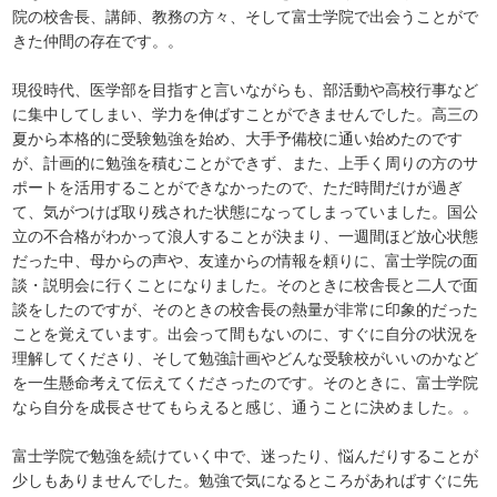
院の校舎長、講師、教務の方々、そして富士学院で出会うことがで
きた仲間の存在です。。
現役時代、医学部を目指すと言いながらも、部活動や高校行事など
に集中してしまい、学力を伸ばすことができませんでした。高三の
夏から本格的に受験勉強を始め、大手予備校に通い始めたのです
が、計画的に勉強を積むことができず、また、上手く周りの方のサ
ポートを活用することができなかったので、ただ時間だけが過ぎ
て、気がつけば取り残された状態になってしまっていました。国公
立の不合格がわかって浪人することが決まり、一週間ほど放心状態
だった中、母からの声や、友達からの情報を頼りに、富士学院の面
談・説明会に行くことになりました。そのときに校舎長と二人で面
談をしたのですが、そのときの校舎長の熱量が非常に印象的だった
ことを覚えています。出会って間もないのに、すぐに自分の状況を
理解してくださり、そして勉強計画やどんな受験校がいいのかなど
を一生懸命考えて伝えてくださったのです。そのときに、富士学院
なら自分を成長させてもらえると感じ、通うことに決めました。。
富士学院で勉強を続けていく中で、迷ったり、悩んだりすることが
少しもありませんでした。勉強で気になるところがあればすぐに先