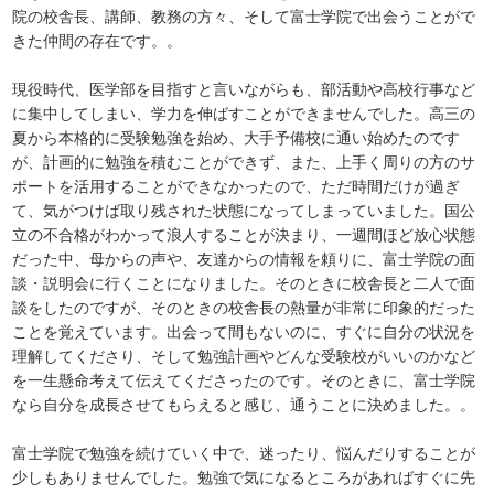
院の校舎長、講師、教務の方々、そして富士学院で出会うことがで
きた仲間の存在です。。
現役時代、医学部を目指すと言いながらも、部活動や高校行事など
に集中してしまい、学力を伸ばすことができませんでした。高三の
夏から本格的に受験勉強を始め、大手予備校に通い始めたのです
が、計画的に勉強を積むことができず、また、上手く周りの方のサ
ポートを活用することができなかったので、ただ時間だけが過ぎ
て、気がつけば取り残された状態になってしまっていました。国公
立の不合格がわかって浪人することが決まり、一週間ほど放心状態
だった中、母からの声や、友達からの情報を頼りに、富士学院の面
談・説明会に行くことになりました。そのときに校舎長と二人で面
談をしたのですが、そのときの校舎長の熱量が非常に印象的だった
ことを覚えています。出会って間もないのに、すぐに自分の状況を
理解してくださり、そして勉強計画やどんな受験校がいいのかなど
を一生懸命考えて伝えてくださったのです。そのときに、富士学院
なら自分を成長させてもらえると感じ、通うことに決めました。。
富士学院で勉強を続けていく中で、迷ったり、悩んだりすることが
少しもありませんでした。勉強で気になるところがあればすぐに先