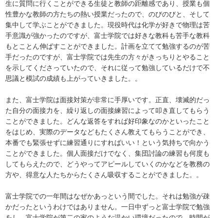
生に質問に行くことができる生徒と教師の距離感であり、授業も個
性豊かな教師の方たちの熱い授業だったので、のびのびと、そして
集中して学ぶことができました。現役時代は化学が好きで物理は苦
手意識が強かったのですが、富士学院では好きな教科も苦手な教科
もとことん伸ばすことができました。計画を立てて勉強するのが苦
手だったのですが、富士学院では先生の方々がきっちりとやること
を示してくださっていたので、それに従って勉強しているだけで不
思議と模試の成績も上がっていきました。。
また、富士学院は面接対策が非常に手厚いです。正直、壊滅的だっ
た自分の面接力を、繰り返しの面接練習によって叩き直してもらう
ことができました。どんな返答をすれば好印象なのかといったこと
をはじめ、実際のデータなどもたくさん教えてもらうことができ、
本番でも緊張せずに練習通りにすればいい！という気持ちで向かう
ことができました。個人面接だけでなく、集団討論の練習も何度も
してもらえたので、どうやってアピールしていくのかなどを教務の
方や、得意な人たちからたくさん吸収することができました。。
富士学院での一年間はなぜかあっという間でした。それは勉強が疎
かだったというわけではありません。一日中ずっと富士学院で勉強
をし、富士学院が第二の家のような温かい環境だったので、時間が