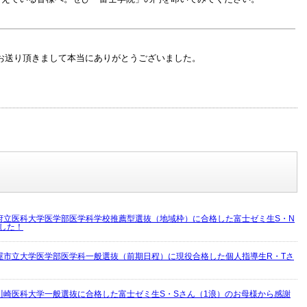
お送り頂きまして本当にありがとうございました。
府立医科大学医学部医学科学校推薦型選抜（地域枠）に合格した富士ゼミ生S・N
した！
屋市立大学医学部医学科一般選抜（前期日程）に現役合格した個人指導生R・Tさ
川崎医科大学一般選抜に合格した富士ゼミ生S・Sさん（1浪）のお母様から感謝