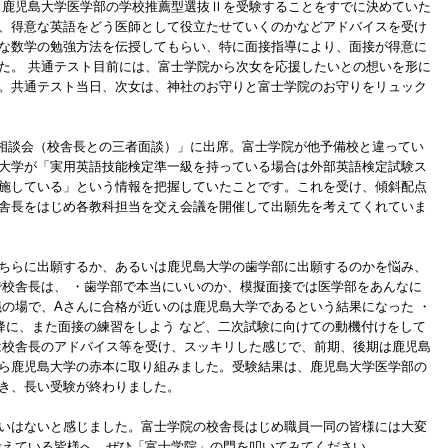
、鹿児島大学医学部の学校推薦型選抜Ⅱを受験することをすでに決めていた
、得意な英語をどう医師として役立たせていくのかなどアドバイスを受け
な数学の勉強方法を伝授してもらい、特に面接指導により、面接が得意に
た。 共通テスト目前には、富士学院から次女を応援したいとの想いを形に
。共通テスト当日、次女は、神社のお守りと富士学院のお守りをリュック
出願相談会（校舎長との三者面談）」に出席。富士学院が他予備校と違ってい
大学が「実用英語技能検定準一級を持っている場合は外部英語検定試験ス
施している」という情報を把握していたことです。これを受け、傾斜配点
舎長をはじめ各教科担当を交え会議を開催して出願先を考えてくれていま
ちらに出願するか、あるいは鹿児島大学の歯学部に出願するのかを悩み、
で校舎長は、 ・歯学部で本当にいいのか、模擬面接では医学部をあんなに
議の場で、Aさんに合格が近いのは鹿児島大学であるという結果になった ・
以降に、また面接の練習をしよう など、二次試験に向けての動機付けをして
は校舎長のアドバイス等を受け、スッキリした感じで、前期、後期は鹿児島
ら鹿児島大学の赤本に取り組みました。受験結果は、鹿児島大学医学部の
き、長い受験が終わりました。
いはないと感じました。富士学院の校舎長はじめ職員一同の皆様には大変
考えている皆様へ。ぜひ「富士学院」の門を叩いてみてください。