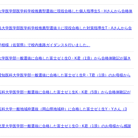
大学医学部医学科学校推薦型選抜に現役合格した個人指導生S・Hさんから合格体
島大学医学部医学科学校推薦型選抜Ⅱに現役合格した対策指導生T・Aさんから合
学校様（佐賀県）で校内進路ガイダンスを行いました。
大学医学部一般選抜に合格した富士ゼミ生O・K君（1浪）から合格体験記が届き
愛知医科大学医学部一般選抜に合格した富士ゼミ生R・T君（1浪）のお母様から
医科大学医学部一般選抜に合格した富士ゼミ生K・K君（5浪）から合格体験記が
医科大学一般地域枠選抜（岡山県地域枠）に合格した富士ゼミ生Y・Yさん（3
北里大学医学部一般選抜に合格した富士ゼミ生O・K君（1浪）のお母様から感謝