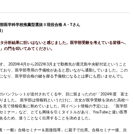
部医学科学校推薦型選抜Ⅱ現役合格 A・Tさん
様）
タ分析結果に狂いはないと感じました。医学部受験を考えている皆様へ、
」の門を叩いてみてください。
。 2020年4月から2022年3月まで勤務先が鹿児島中央駅付近ということ
ており、医学部専用の予備校があると思いながら通勤していました。この
になり、医学部合格の鍵を握る予備校になるとは夢にも思いませんでし
のパンフレットが送付されてくる中、目に留まったのが「2024年度 富士
りました。 医学部は情報戦というだけに、次女が医学受験を決めた高校一
beを見て情報収集に努めていました。同イベント情報の予定には、「医学部
ミナー」など、とても興味を引くタイトルがあり、YouTubeと違い医専
あるため、迷うことなく出席することを決めました。
（推薦・一般）合格セミナー＆面接指導」に親子で出席。合格セミナー後、次