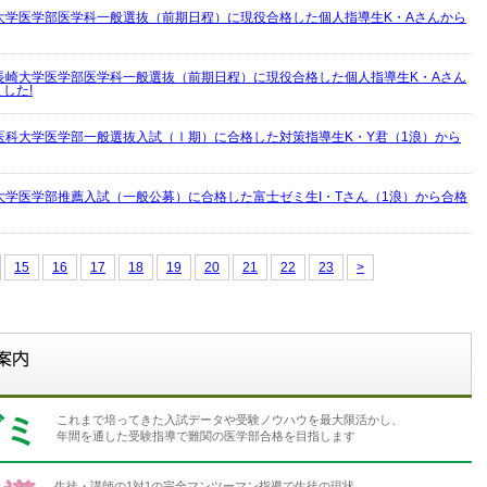
大学医学部医学科一般選抜（前期日程）に現役合格した個人指導生K・Aさんから
長崎大学医学部医学科一般選抜（前期日程）に現役合格した個人指導生K・Aさん
した!
医科大学医学部一般選抜入試（Ⅰ期）に合格した対策指導生K・Y君（1浪）から
大学医学部推薦入試（一般公募）に合格した富士ゼミ生I・Tさん（1浪）から合格
15
16
17
18
19
20
21
22
23
>
ゼミ
これまで培ってきた入試データや受験ノウハウを最大限活かし、
年間を通した受験指導で難関の医学部合格を目指します
生徒・講師の1対1の完全マンツーマン指導で生徒の現状、