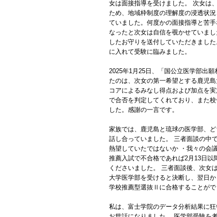
女は面接指導を受けました。 次女は
ため、地域枠制度の理解度の浸透状況
ていました。何度かの面接指導と苦手
なったと次女は自信を覗かせていまし
したお守りを送付していただきました
に入れて受験に臨みました。
2025年1月25日、「国公立医学部
たのは、次女の第一希望とする鹿児島
コアによるみなし得点および加点を実
で合否を判定してくれており、また校
した。感謝の一言です。
家族では、鹿児島と琉球の医学部、ど
話し合っていました。 三者面談の中
熱望していたではないか ・我々の会
推薦入試で不合格であれば2月13日
くださいました。 三者面談後、次女
大学医学部を受けると決断し、翌日か
学校推薦型選抜Ⅱに合格することがで
私は、富士学院のデータ分析結果に狂
お世話になりました。 医学部受験を