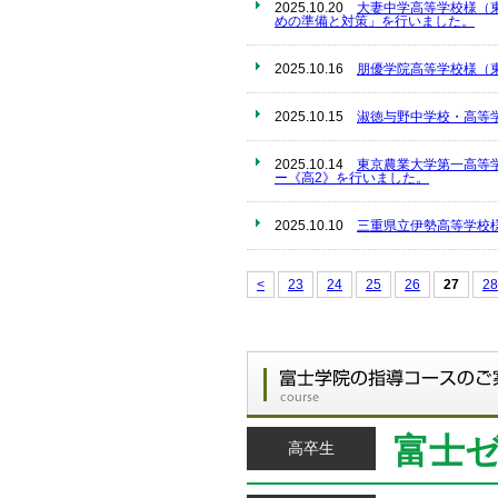
2025.10.20
大妻中学高等学校様（
めの準備と対策」を行いました。
2025.10.16
朋優学院高等学校様（
2025.10.15
淑徳与野中学校・高等
2025.10.14
東京農業大学第一高等
ー《高2》を行いました。
2025.10.10
三重県立伊勢高等学校
<
23
24
25
26
27
28
富士
高卒生