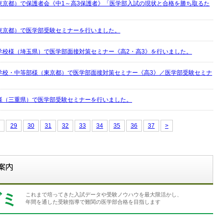
東京都）で保護者会《中1～高3保護者》「医学部入試の現状と合格を勝ち取るた
東京都）で医学部受験セミナーを行いました。
学校様（埼玉県）で医学部面接対策セミナー《高2・高3》を行いました。
学校・中等部様（東京都）で医学部面接対策セミナー《高3》／医学部受験セミナ
様（三重県）で医学部受験セミナーを行いました。
29
30
31
32
33
34
35
36
37
>
ゼミ
これまで培ってきた入試データや受験ノウハウを最大限活かし、
年間を通した受験指導で難関の医学部合格を目指します