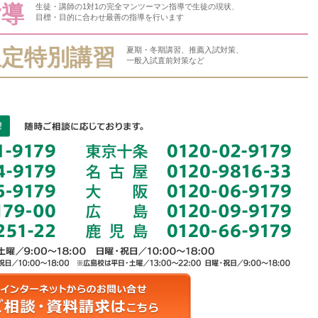
指導
生徒・講師の1対1の完全マンツーマン指導で生徒の現状、
目標・目的に合わせ最善の指導を行います
限定特別講習
夏期・冬期講習、推薦入試対策、
一般入試直前対策など