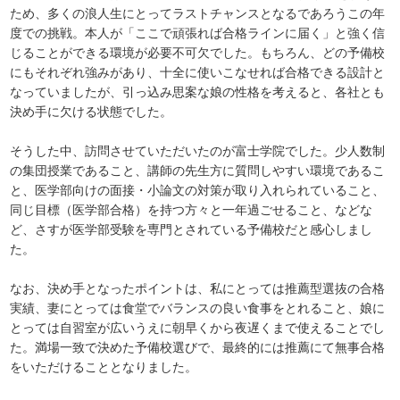
ため、多くの浪人生にとってラストチャンスとなるであろうこの年
度での挑戦。本人が「ここで頑張れば合格ラインに届く」と強く信
じることができる環境が必要不可欠でした。もちろん、どの予備校
にもそれぞれ強みがあり、十全に使いこなせれば合格できる設計と
なっていましたが、引っ込み思案な娘の性格を考えると、各社とも
決め手に欠ける状態でした。
そうした中、訪問させていただいたのが富士学院でした。少人数制
の集団授業であること、講師の先生方に質問しやすい環境であるこ
と、医学部向けの面接・小論文の対策が取り入れられていること、
同じ目標（医学部合格）を持つ方々と一年過ごせること、などな
ど、さすが医学部受験を専門とされている予備校だと感心しまし
た。
なお、決め手となったポイントは、私にとっては推薦型選抜の合格
実績、妻にとっては食堂でバランスの良い食事をとれること、娘に
とっては自習室が広いうえに朝早くから夜遅くまで使えることでし
た。満場一致で決めた予備校選びで、最終的には推薦にて無事合格
をいただけることとなりました。