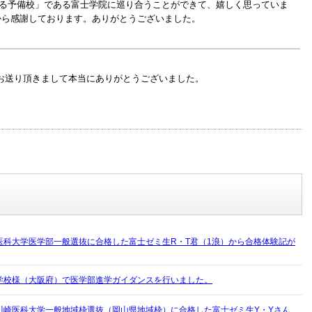
る予備校」である富士学院に巡り合うことができて、嬉しく思っていま
から感謝しております。ありがとうございました。
お送り頂きまして本当にありがとうございました。
医科大学医学部一般選抜に合格した富士ゼミ生R・T君（1浪）から合格体験記が
学校様（大阪府）で医学部進学ガイダンスを行いました。
川崎医科大学一般地域枠選抜（岡山県地域枠）に合格した富士ゼミ生Y・Yさん