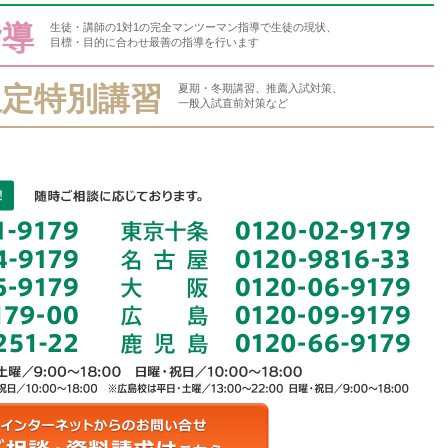
指導
生徒・講師の1対1の完全マンツーマン指導で生徒の現状、
目標・目的に合わせ最善の指導を行います
限定特別講習
夏期・冬期講習、推薦入試対策、
一般入試直前対策など