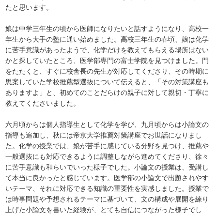
たと思います。
娘は中学三年生の頃から医師になりたいと話すようになり、高校一
年生から大手の塾に通い始めました。高校三年生の春頃、娘は化学
に苦手意識があったようで、化学だけを教えてもらえる場所はない
かと探していたところ、医学部専門の富士学院を見つけました。門
をたたくと、すぐに校舎長の先生が対応してくださり、その時期に
思案していた学校推薦型選抜について伝えると、「その対策講座も
ありますよ」と、初めてのことだらけの親子に対して親切・丁寧に
教えてくださいました。
六月頃からは個人指導生として化学を学び、九月頃からは小論文の
指導も追加し、秋には帝京大学推薦対策講座でお世話になりまし
た。化学の授業では、娘が苦手に感じている分野を見つけ、推薦や
一般選抜にも対応できるように調整しながら進めてくださり、徐々
に苦手意識も和らいでいった様子でした。小論文の授業は、受講し
て本当に良かったと感じています。医学部の小論文で出題されやす
いテーマ、それに対応できる知識の重要性を実感しました。授業で
は時事問題や予想されるテーマに基づいて、文の構成や展開を練り
上げた小論文を書いた経験が、とても自信につながった様子でし