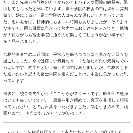
た。また先生方や教務の方々からのアドバイスや面接の練習も、沢
山してもらったと聞いています。富士学院の校舎の中は温かい雰囲
気で、娘によると「富士学院の人はみんな優しい」と言っていまし
た。思い返せば、精神的にもきつい時期もありましたが、そのよう
な中でも、同じ目標に向かって努力するお友達も何人かでき、勉強
が大変ながらも富士学院に通うのが楽しくてしょうがない様子が
多々見られました。
合格発表までの二週間は、平常心を保ちつつも落ち着かない日々を
過ごしました。今では嬉しい気持ちと、まだ信じがたい気持ちでい
っぱいです。約半年という短い期間ではありましたが、合格後もま
だ通いたいと思える富士学院を選んだことは、本当に良かったと思
っています。
最後に、校舎長先生から「ここからがスタートです。医学部の勉強
はとても厳しいですが、一層気を引き締めて、良医を目指して頑張
ってください」とのお言葉をいただきました。気を引き締めて、頑
張ります。 本当にありがとうございました。
メッセージをお送り頂きまして本当にありがとうございました。