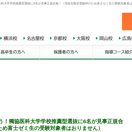
協医科大学学校推薦型選抜に6名が見事正規合格！（現役生限定受験枠のため富士ゼミ生の受験対象者は
とう！獨協医科大学学校推薦型選抜に6名が見事正規合
ため富士ゼミ生の受験対象者はおりません）