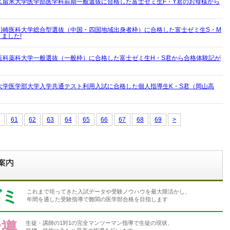
久留米大学医学部医学科前期一般選抜に合格した富士ゼミ生F・Y君のお母様から
川崎医科大学総合型選抜（中国・四国地域出身者枠）に合格した富士ゼミ生S・M
ました!
医科薬科大学一般選抜（一般枠）に合格した富士ゼミ生H・S君から合格体験記が
大学医学部大学入学共通テスト利用入試に合格した個人指導生K・S君（岡山高
61
62
63
64
65
66
67
68
69
>
ゼミ
これまで培ってきた入試データや受験ノウハウを最大限活かし、
年間を通した受験指導で難関の医学部合格を目指します
指導
生徒・講師の1対1の完全マンツーマン指導で生徒の現状、