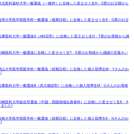
東北医科薬科大学一般選抜（一般枠）に合格した富士ゼミ生H・S君のお父様から
琉球大学医学部医学科一般選抜（後期日程）に合格した富士ゼミ生K・O君のお父
兵庫医科大学一般選抜A（4科目型）に合格した富士ゼミ生H・T君のお母様から感
川崎医科大学一般選抜に合格した富士ゼミ生T・K君のお母様から感謝の言葉をい
岡山大学医学部医学科一般選抜（前期日程）に合格した個人指導生M・Yさんのお
!
兵庫医科大学一般選抜B（高大接続型）に合格した個人指導生M・Uさんのお母様
川崎医科大学総合型選抜（中国・四国地域出身者枠）に合格した富士ゼミ生K・A
ました!
長崎大学医学部医学科一般選抜（前期日程）に合格した個人指導生K・Hさんのお
!