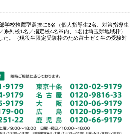
学部学校推薦型選抜に6名（個人指導生2名、対策指導生
／系列校1名／指定校4名※内、1名は埼玉県地域枠）
した。（現役生限定受験枠のため富士ゼミ生の受験対