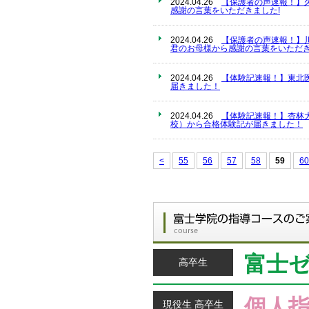
2024.04.26
【保護者の声速報！】
感謝の言葉をいただきました!
2024.04.26
【保護者の声速報！】
君のお母様から感謝の言葉をいただき
2024.04.26
【体験記速報！】東北
届きました！
2024.04.26
【体験記速報！】杏林
校）から合格体験記が届きました！
<
55
56
57
58
59
60
富士
高卒生
個人
現役生 高卒生