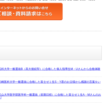
医科大学一般選抜B（高大接続型）に合格した個人指導生M・Uさんから合格体験
川崎医科大学一般選抜に合格した富士ゼミ生S・Y君のお父様から感謝の言葉をい
富山大学医学部医学科一般選抜（前期日程）に合格した富士ゼミ生A・Mさんのお
!