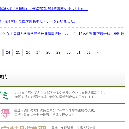
等学校様（長崎県）で医学部面接対策講座を行いました。
様（京都府）で医学部受験セミナーを行いました。
めでとう！福岡大学医学部学校推薦型選抜において、12名が見事正規合格！※附属
24
25
26
27
28
29
30
31
32
>
ゼミ
これまで培ってきた入試データや受験ノウハウを最大限活かし、
年間を通した受験指導で難関の医学部合格を目指します
指導
生徒・講師の1対1の完全マンツーマン指導で生徒の現状、
目標・目的に合わせ最善の指導を行います
夏期・冬期講習、推薦入試対策、