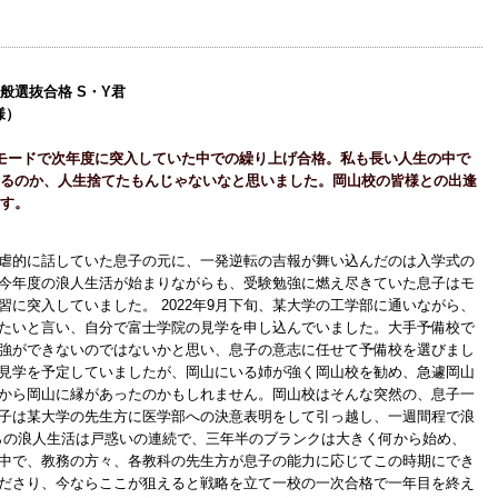
般選抜合格 S・Y君
様）
モードで次年度に突入していた中での繰り上げ合格。私も長い人生の中で
るのか、人生捨てたもんじゃないなと思いました。岡山校の皆様との出逢
す。
虐的に話していた息子の元に、一発逆転の吉報が舞い込んだのは入学式の
今年度の浪人生活が始まりながらも、受験勉強に燃え尽きていた息子はモ
に突入していました。 2022年9月下旬、某大学の工学部に通いながら、
たいと言い、自分で富士学院の見学を申し込んでいました。大手予備校で
強ができないのではないかと思い、息子の意志に任せて予備校を選びまし
見学を予定していましたが、岡山にいる姉が強く岡山校を勧め、急遽岡山
から岡山に縁があったのかもしれません。岡山校はそんな突然の、息子一
子は某大学の先生方に医学部への決意表明をして引っ越し、一週間程で浪
からの浪人生活は戸惑いの連続で、三年半のブランクは大きく何から始め、
中で、教務の方々、各教科の先生方が息子の能力に応じてこの時期にでき
ださり、今ならここが狙えると戦略を立て一校の一次合格で一年目を終え