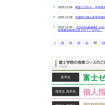
2025.12.06
精道三川台小・中学高
2025.12.06
京都府立桃山高等学校
2025.12.05
【2026合格速報】お
校推薦合格者は含まれていません。
<
18
19
20
21
22
23
富士
高卒生
個人
現役生 高卒生