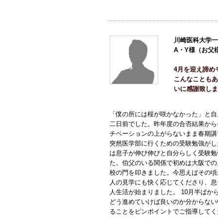
川崎医科大学一
A・Y様（お父
4月を迎え諦め
こんなこともあ
いに感謝致しま
「僕の所には桜が咲かなかった」と自
二日前でした。昨年度の合否結果から
チベーションの上がらないまま春期講習
突然医学部に行くための受験勉強がし
は息子が伸び伸びと自分らしく受験勉
た。伯父のいる関係で初めは大阪での
校の門を叩きました。今思えばその頃
人の見学にも快く応じてくださり、息
人生活が始まりました。 10月半ば
どう進めていけば良いのか分からない
ることをピンポイントでご指導してく