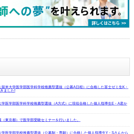
久留米大学医学部医学科学校推薦型選抜（公募A日程）に合格した富士ゼミ生K・
きました!
大学医学部医学科学校推薦型選抜（A方式）に現役合格した個人指導生E・A君か
様（東京都）で医学部受験セミナーを行いました。
大学医学部学校推薦型選抜（公募制・専願）に合格した個人指導生Y・Sさんから