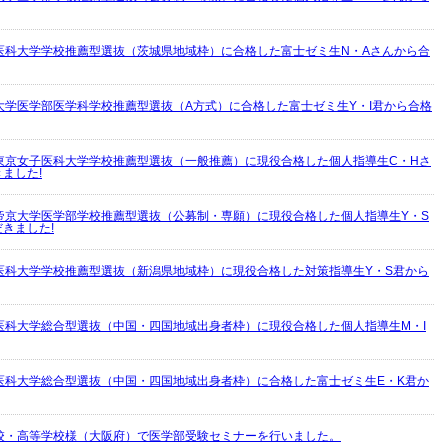
医科大学学校推薦型選抜（茨城県地域枠）に合格した富士ゼミ生N・Aさんから合
大学医学部医学科学校推薦型選抜（A方式）に合格した富士ゼミ生Y・I君から合格
東京女子医科大学学校推薦型選抜（一般推薦）に現役合格した個人指導生C・Hさ
ました!
帝京大学医学部学校推薦型選抜（公募制・専願）に現役合格した個人指導生Y・S
きました!
医科大学学校推薦型選抜（新潟県地域枠）に現役合格した対策指導生Y・S君から
医科大学総合型選抜（中国・四国地域出身者枠）に現役合格した個人指導生M・I
医科大学総合型選抜（中国・四国地域出身者枠）に合格した富士ゼミ生E・K君か
校・高等学校様（大阪府）で医学部受験セミナーを行いました。