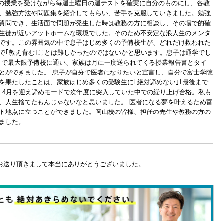
間の授業を受けながら毎週土曜日の週テストを確実に自分のものにし、各教
、勉強方法や問題集を紹介してもらい、苦手を克服していきました。勉強
質問でき、生活面で問題が発生した時は教務の方に相談し、その場で的確
生徒が近いアットホームな環境でした。そのため不安定な浪人生のメンタ
です。この雰囲気の中で息子はじめ多くの予備校生が、どれだけ救われた
で｢教え育む｣ことは難しかったのではないかと思います。息子は通学でし
8時)まで最大限予備校に通い、家族は月に一度送られてくる授業報告書とタイ
とができました。 息子が自分で医者になりたいと宣言し、自分で富士学院
を果たしたことは、家族はじめ多くの受験生に｢絶対諦めない｣｢最後まで
。4月を迎え諦めモードで次年度に突入していた中での繰り上げ合格。私も
、人生捨てたもんじゃないなと思いました。 医者になる夢を叶えるため富
ト地点に立つことができました。岡山校の皆様、担任の先生や教務の方の
ました。
お送り頂きまして本当にありがとうございました。