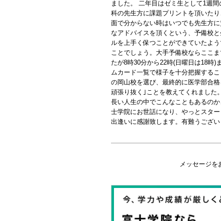
ました。 二年目はゼミ生として1週
科の先生方に課題プリントを頂いたり
面で分からない時はいつでも先生方に
なアドバイスを頂くという、予備校と
ルを上手く保つことができていたよう
ことでしょう。大手予備校ならここま
たが8時30分から22時(日曜日は1
ムカード一覧で様子を十分把握するこ
の岡山校を選び、最終的に医学部合格
頑張り抜く｣ことを教えてくれました
長い人生の中でこんなこともあるのか
士学院にお世話になり、やっとスター
出逢いに感謝致します。有難うござい
メッセージを