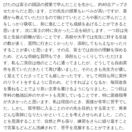
びたのは富士の国語の授業で学んだことを生かし、約40点アップさ
せたからだと思います。どの先生の授業もレベルが高いですが、基
礎から教えていただけるので抜けていたところや新たに学んだこと
をしっかり吸収し、前に進むことでも成績をあげることができると
思います。 次に富士の特に良かった二点を紹介します。一つ目は先
生と生徒の距離が近いことです。高校や大手では先生に対する生徒
の数が多く、質問に行きにくかったり、添削してもらえなかったり
することが多いと思います。その点、富士では自分の理解を深める
ため、どんな些細な質問もでき、添削もじっくりしていただけま
す。私も二浪目は他のところに通ってましたが、どうしても自由英
作を見ていただきたくて再び通いました。そのときも先生方が優し
く迎えてくださってとても嬉しかったです。そして何回も同じ英作
のリライトをするように言われ、どうすればよくなるか、毎回改良
を重ねることでより良い文章を書けるようになりました。二つ目は
学科の勉強以外のサポートも充実していることです。特に面接指導
が大きかったと思います。私は現役のとき、面接が非常に苦手でし
た。しかし、医学部に入ることのその先を目的とする富士で、将来
どんな医師になりたいかということを考えさせられました。このこ
とを意識することで、自然と声も張り、練習をさらに繰り返すこと
で言葉もどんどん洗練されて、苦手を克服することができました。