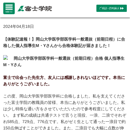
2024年04月18日
【体験記速報！】岡山大学医学部医学科一般選抜（前期日程）に合
格した個人指導生M・Yさんから合格体験記が届きました！
岡山大学医学部医学科一般選抜（前期日程）合格 個人指導生
M・Yさん
富士で出会った先生方、友人には感謝しきれないほどです。本当に
ありがとうございました。
この度、岡山大学医学部医学科に合格しました。私を支えてくださ
った富士学院の教職員の皆様、本当にありがとうございました。私
は少し特殊な通い方をさせていただいたので参考程度にしてくださ
い。 まず私の成績は共通テストで言うと現役、一浪、二浪でそれぞ
れ585点、729点、776点です。私がゼミ生として通った一浪目で約
150点伸ばすことができました。また、二浪目でも大幅に点数が伸