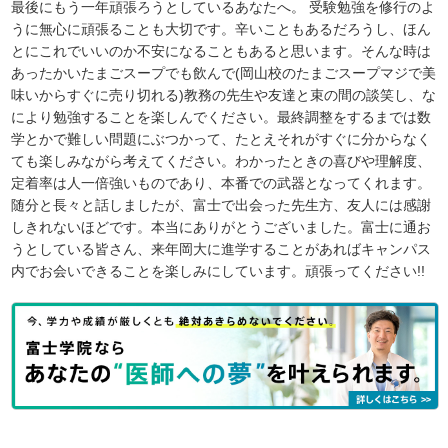
最後にもう一年頑張ろうとしているあなたへ。 受験勉強を修行のよ
うに無心に頑張ることも大切です。辛いこともあるだろうし、ほん
とにこれでいいのか不安になることもあると思います。そんな時は
あったかいたまごスープでも飲んで(岡山校のたまごスープマジで美
味いからすぐに売り切れる)教務の先生や友達と束の間の談笑し、な
により勉強することを楽しんでください。最終調整をするまでは数
学とかで難しい問題にぶつかって、たとえそれがすぐに分からなく
ても楽しみながら考えてください。わかったときの喜びや理解度、
定着率は人一倍強いものであり、本番での武器となってくれます。
随分と長々と話しましたが、富士で出会った先生方、友人には感謝
しきれないほどです。本当にありがとうございました。富士に通お
うとしている皆さん、来年岡大に進学することがあればキャンパス
内でお会いできることを楽しみにしています。頑張ってください!!