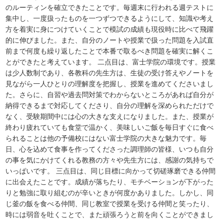
のルーティンを確立できたことです。毎週末に行われる週テストに
集中し、一度扱ったものを一つずつできるようにして、知識や考え
方を着実に身につけていくことで模試の成績も現役時に比べて飛躍
的に伸びました。また、自分のノートや授業で扱った問題を入試直
前まで何度も繰り返したことで本番で取るべき問題を確実に解くこ
とができたと考えています。 二点目は、富士学院の環境です。授業
は少人数制であり、各教科の先生方は、生徒の受け答えやノートを
見ながら一人ひとりの理解度を把握し、授業を進めてくださいまし
た。さらに、自習や過去問対策でわからないところがあれば自分が
納得できるまで対応してくださり、自分の理解を深められただけで
なく、受験期間中には心の大きな支えになりました。また、授業が
終わり疲れていても食堂で温かく、美味しいご飯を毎日すぐに食べ
られることは他の予備校にはない富士学院の大きな魅力です。毎
日、心を込めて食事を作ってくださった調理師の皆様、いつも自分
の事を気にかけてくれる教務の方々や先生方には、感謝の気持ちで
いっぱいです。 三点目は、同じ目標に向かって切磋琢磨できる仲間
に出会えたことです。成績が落ちたり、モチベーションが下がった
りと勉強に取り組むのが辛いときが何度かありました。しかし、同
じ釜の飯を食べる仲間、同じ教室で授業を受ける仲間と笑ったり、
時には弱音を吐くことで、また頑張ろうと前を向くことができまし