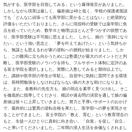
気がする。医学部を目指してみる」という爆弾発言がありました。
しかしながら現実は厳しく、偏差値は48と低く、学校の保護者面談
でも「どんなに頑張っても医学部に受かることはない」と絶望的な
評価をいただいておりました。さらに現役時の受験では薬学部に焦
点を絞っていたため、数学Ⅲと物理はほとんど手つかずの状態であ
り、医学部受験は不可能に思えました。 しかし、娘の「医師になり
たい」という強い意志と、「夢を叶えてあげたい」という気持ちか
ら、無謀とも思えるわが家の逆転への挑戦が始まりました。 しか
し、この難局に立ち向かうためには塾選びが最大のポイントだと判
断し、医学部受験のノウハウを持ち、フルサポート体制に定評のあ
る富士学院を選択しました。実際に入塾してみると期待以上でし
た。講師や医学部の学生が常駐し、自習中に気軽に質問できる環境
は、長時間勉強をしなければならない娘の大きな助けになりまし
た。 また、各教科の先生方も、娘の弱点を素早く見つけ出し、そこ
を徹底的に指導してくださり、模試や過去問の演習を通して娘の偏
差値は徐々に上昇していきました。努力と手厚いサポートのおかげ
で、最終的には驚異の逆転合格を果たし、医学部への夢を実現させ
ることができました。 富士学院の「教え、育む」という教育理念の
もと、生徒一人ひとりに真剣に向き合い、「自覚」を促し「自立」
へと導いてくださいました。二年間の浪人生活を余儀なくされまし