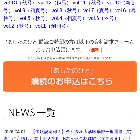
vol.13（秋号）
vol.12（秋号）
vol.11（秋号）
vol.10（新春
号）
vol.9（初夏号）
vol.8（秋号）
vol.7（夏号）
vol.6（春
待号）
vol.5（秋号）
vol.4（初夏号）
vol.3（冬号）
vol.2（秋号）
vol.1（創刊号）
“あしたのひと”購読ご希望の方は以下の資料請求フォーム
よりお申込頂けます。
（無料
）
※申し訳ありませんが同業他社様のお申込はご遠慮ください
2026.04.01
【体験記速報！】金沢医科大学医学部一般選抜（前
期）に合格した富士ゼミ生K・K君から合格体験記が届きました！