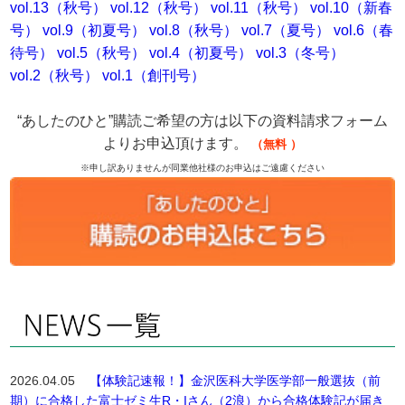
vol.13（秋号）
vol.12（秋号）
vol.11（秋号）
vol.10（新春
号）
vol.9（初夏号）
vol.8（秋号）
vol.7（夏号）
vol.6（春
待号）
vol.5（秋号）
vol.4（初夏号）
vol.3（冬号）
vol.2（秋号）
vol.1（創刊号）
“あしたのひと”購読ご希望の方は以下の資料請求フォーム
よりお申込頂けます。
（無料
）
※申し訳ありませんが同業他社様のお申込はご遠慮ください
2026.04.05
【体験記速報！】金沢医科大学医学部一般選抜（前
期）に合格した富士ゼミ生R・Iさん（2浪）から合格体験記が届き